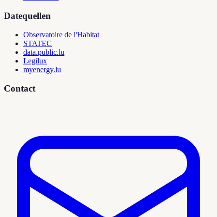
Datequellen
Observatoire de l'Habitat
STATEC
data.public.lu
Legilux
myenergy.lu
Contact