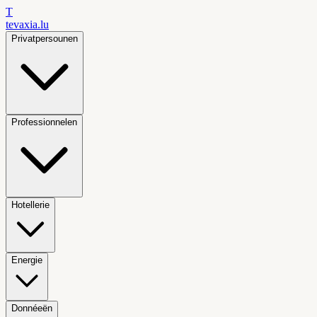
T
tevaxia
.lu
Privatpersounen
Professionnelen
Hotellerie
Energie
Donnéeën