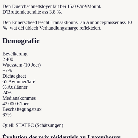
Den Duerchschnëttsloyer läit bei 15.0 €/m²/Mount.
D'Bruttomietrendite ass 3.8 %.
Den Ënnerscheed tëscht Transaktiouns- an Annoncepräisser ass
10
%
, wat déi üblech Verhandlungsmarge reflektéiert.
Demografie
Bevëlkerung
2 400
Wuesstem (10 Joer)
+
7
%
Dichtegkeet
65
Awunner/km²
% Auslänner
24
%
Medianakommes
42 000 €
/Joer
Beschäftegungstaux
67
%
Quell: STATEC (Schätzungen)
Évolution des prix résidentiels au Luxembourg