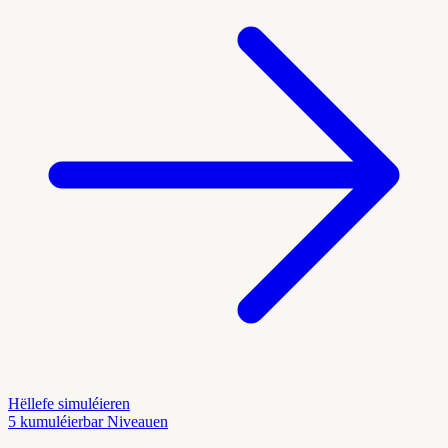
Hëllefe simuléieren
5 kumuléierbar Niveauen