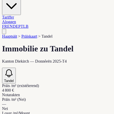
Tariffer
Aloggen
FR
EN
DE
PT
LB
Haaptsäit
>
Präiskaart
>
Tandel
Immobilie zu Tandel
Kanton Diekirch — Donnéeën 2025-T4
Tandel
Präis /m² (existéierend)
4 800 €
Notarakten
Präis /m² (Nei)
—
Nei
Loyer /m²/Mount