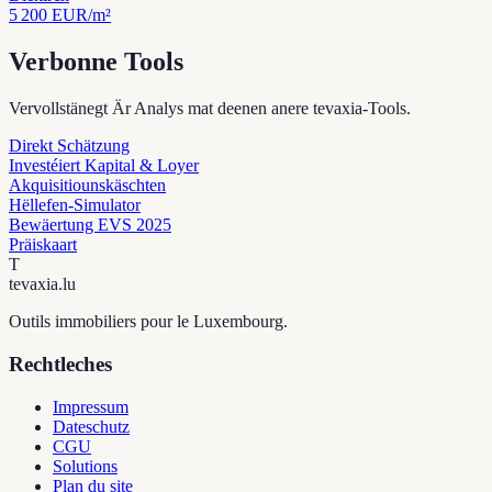
5 200
EUR/m²
Verbonne Tools
Vervollstänegt Är Analys mat deenen anere tevaxia-Tools.
Direkt Schätzung
Investéiert Kapital & Loyer
Akquisitiounskäschten
Hëllefen-Simulator
Bewäertung EVS 2025
Präiskaart
T
tevaxia
.lu
Outils immobiliers pour le Luxembourg.
Rechtleches
Impressum
Dateschutz
CGU
Solutions
Plan du site