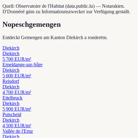
Quell: Observatoire de l'Habitat (data.public.lu) — Notarakten.
D'Donnéeë ginn zu Informatiounszwecker zur Verfügung gestallt.
Nopeschgemengen
Entdeckt Gemengen am Kanton Diekirch a ronderëm.
Diekirch
Diekirch
5 700
EUR/m²
Erpeldange-sur-Sûre
Diekirch
5 600
EUR/m²
Reisdorf
Diekirch
4 700
EUR/m²
Ettelbruck
Diekirch
5 900
EUR/m²
Putscheid
Diekirch
4 500
EUR/m²
Vallée de l'Ernz
Diekirch