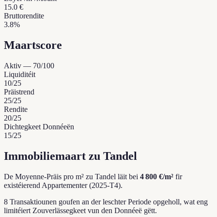
15.0 €
Bruttorendite
3.8%
Maartscore
Aktiv
—
70
/100
Liquiditéit
10
/25
Präistrend
25
/25
Rendite
20
/25
Dichtegkeet Donnéeën
15
/25
Immobiliemaart zu Tandel
De Moyenne-Präis pro m² zu Tandel läit bei
4 800 €/m²
fir
existéierend Appartementer (2025-T4).
8 Transaktiounen goufen an der leschter Periode opgeholl, wat eng
limitéiert Zouverlässegkeet vun den Donnéeë gëtt.