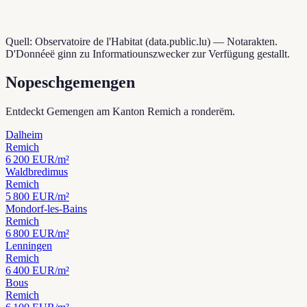
Quell: Observatoire de l'Habitat (data.public.lu) — Notarakten.
D'Donnéeë ginn zu Informatiounszwecker zur Verfügung gestallt.
Nopeschgemengen
Entdeckt Gemengen am Kanton Remich a ronderëm.
Dalheim
Remich
6 200
EUR/m²
Waldbredimus
Remich
5 800
EUR/m²
Mondorf-les-Bains
Remich
6 800
EUR/m²
Lenningen
Remich
6 400
EUR/m²
Bous
Remich