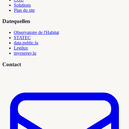
Solutions
Plan du site
Datequellen
Observatoire de l'Habitat
STATEC
data.public.lu
Legilux
myenergy.lu
Contact