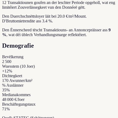
12 Transaktiounen goufen an der leschter Periode opgeholl, wat eng
limitéiert Zouverlässegkeet vun den Donnéeë gëtt.
Den Duerchschnëttsloyer läit bei 20.0 €/m²/Mount.
D'Bruttomietrendite ass 3.4 %.
Den Ënnerscheed tëscht Transaktiouns- an Annoncepräisser ass
9
%
, wat déi üblech Verhandlungsmarge reflektéiert.
Demografie
Bevëlkerung
2 500
Wuesstem (10 Joer)
+
12
%
Dichtegkeet
170
Awunner/km²
% Auslänner
35
%
Medianakommes
48 000 €
/Joer
Beschäftegungstaux
71
%
Quell: STATEC (Schätzungen)