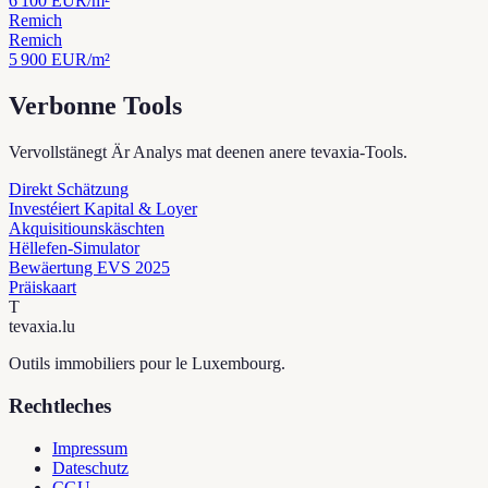
6 100
EUR/m²
Remich
Remich
5 900
EUR/m²
Verbonne Tools
Vervollstänegt Är Analys mat deenen anere tevaxia-Tools.
Direkt Schätzung
Investéiert Kapital & Loyer
Akquisitiounskäschten
Hëllefen-Simulator
Bewäertung EVS 2025
Präiskaart
T
tevaxia
.lu
Outils immobiliers pour le Luxembourg.
Rechtleches
Impressum
Dateschutz
CGU