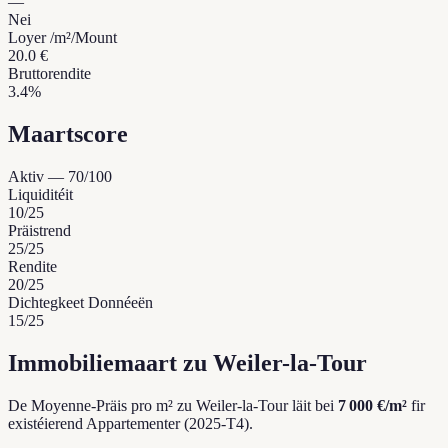
—
Nei
Loyer /m²/Mount
20.0 €
Bruttorendite
3.4%
Maartscore
Aktiv
—
70
/100
Liquiditéit
10
/25
Präistrend
25
/25
Rendite
20
/25
Dichtegkeet Donnéeën
15
/25
Immobiliemaart zu Weiler-la-Tour
De Moyenne-Präis pro m² zu Weiler-la-Tour läit bei
7 000 €/m²
fir
existéierend Appartementer (2025-T4).