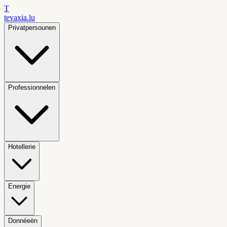
T
tevaxia
.lu
Privatpersounen
Professionnelen
Hotellerie
Energie
Donnéeën