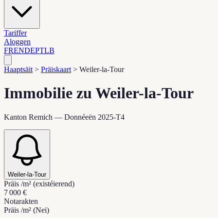
Tariffer
Aloggen
FR
EN
DE
PT
LB
Haaptsäit
>
Präiskaart
>
Weiler-la-Tour
Immobilie zu Weiler-la-Tour
Kanton Remich — Donnéeën 2025-T4
Weiler-la-Tour
Präis /m² (existéierend)
7 000 €
Notarakten
Präis /m² (Nei)