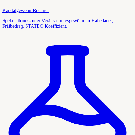
Kapitalgewënn-Rechner
Spekulatiouns- oder Veräusserungsgewënn no Haltedauer,
Fräibedrag, STATEC-Koeffizient.