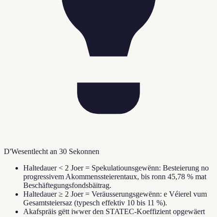
D'Wesentlecht an 30 Sekonnen
Haltedauer < 2 Joer = Spekulatiounsgewënn: Besteierung no
progressivem Akommenssteierentaux, bis ronn 45,78 % mat
Beschäftegungsfondsbäitrag.
Haltedauer ≥ 2 Joer = Veräusserungsgewënn: e Véierel vum
Gesamtsteiersaz (typesch effektiv 10 bis 11 %).
Akafspräis gëtt iwwer den STATEC-Koeffizient opgewäert