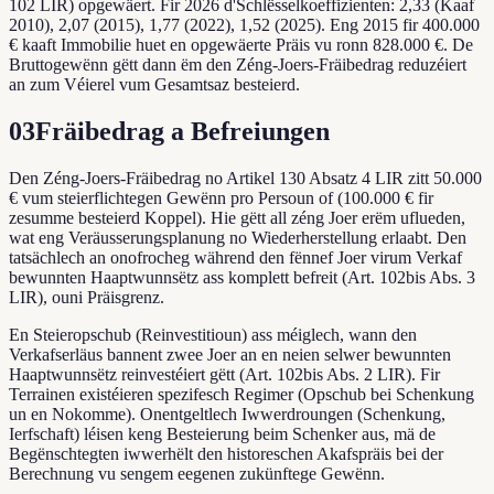
102 LIR) opgewäert. Fir 2026 d'Schlësselkoeffizienten: 2,33 (Kaaf
2010), 2,07 (2015), 1,77 (2022), 1,52 (2025). Eng 2015 fir 400.000
€ kaaft Immobilie huet en opgewäerte Präis vu ronn 828.000 €. De
Bruttogewënn gëtt dann ëm den Zéng-Joers-Fräibedrag reduzéiert
an zum Véierel vum Gesamtsaz besteierd.
03
Fräibedrag a Befreiungen
Den Zéng-Joers-Fräibedrag no Artikel 130 Absatz 4 LIR zitt 50.000
€ vum steierflichtegen Gewënn pro Persoun of (100.000 € fir
zesumme besteierd Koppel). Hie gëtt all zéng Joer erëm uflueden,
wat eng Veräusserungsplanung no Wiederherstellung erlaabt. Den
tatsächlech an onofrocheg während den fënnef Joer virum Verkaf
bewunnten Haaptwunnsëtz ass komplett befreit (Art. 102bis Abs. 3
LIR), ouni Präisgrenz.
En Steieropschub (Reinvestitioun) ass méiglech, wann den
Verkafserläus bannent zwee Joer an en neien selwer bewunnten
Haaptwunnsëtz reinvestéiert gëtt (Art. 102bis Abs. 2 LIR). Fir
Terrainen existéieren spezifesch Regimer (Opschub bei Schenkung
un en Nokomme). Onentgeltlech Iwwerdroungen (Schenkung,
Ierfschaft) léisen keng Besteierung beim Schenker aus, mä de
Begënschtegten iwwerhëlt den historeschen Akafspräis bei der
Berechnung vu sengem eegenen zukünftege Gewënn.