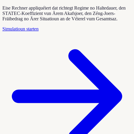
Eise Rechner appliquéiert dat richtegt Regime no Haltedauer, den
STATEC-Koeffizient vun Ärem Akafsjoer, den Zéng-Joers-
Fräibedrag no Ärer Situatioun an de Véierel vum Gesamtsaz.
Simulatioun starten