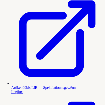
Artikel 99bis LIR — Spekulatiounsgewënn
Legilux