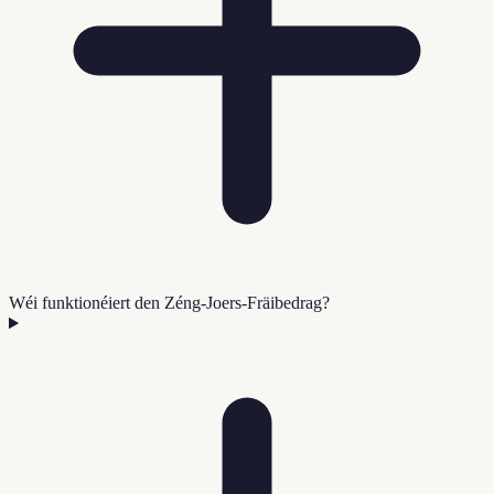
Wéi funktionéiert den Zéng-Joers-Fräibedrag?