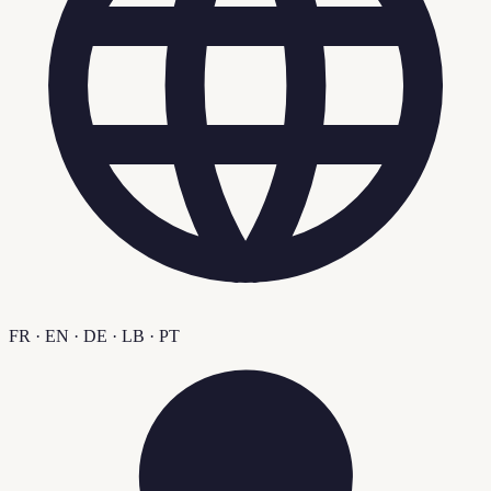
FR · EN · DE · LB · PT