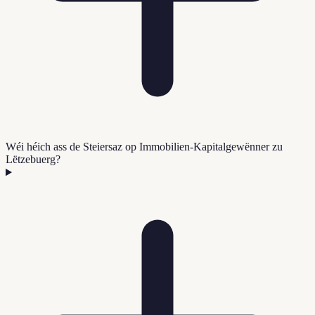
Wéi héich ass de Steiersaz op Immobilien-Kapitalgewënner zu
Lëtzebuerg?