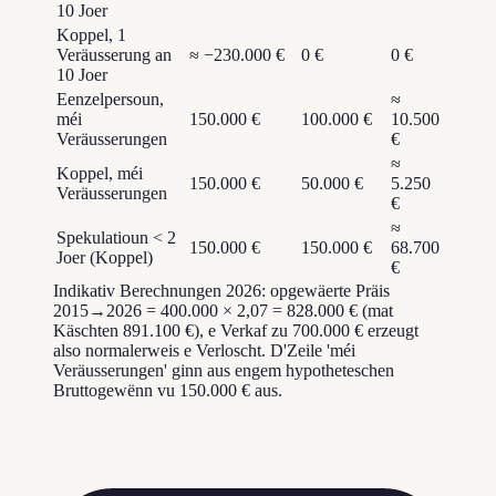
10 Joer
Koppel, 1
Veräusserung an
≈ −230.000 €
0 €
0 €
10 Joer
Eenzelpersoun,
≈
méi
150.000 €
100.000 €
10.500
Veräusserungen
€
≈
Koppel, méi
150.000 €
50.000 €
5.250
Veräusserungen
€
≈
Spekulatioun < 2
150.000 €
150.000 €
68.700
Joer (Koppel)
€
Indikativ Berechnungen 2026: opgewäerte Präis
2015→2026 = 400.000 × 2,07 = 828.000 € (mat
Käschten 891.100 €), e Verkaf zu 700.000 € erzeugt
also normalerweis e Verloscht. D'Zeile 'méi
Veräusserungen' ginn aus engem hypotheteschen
Bruttogewënn vu 150.000 € aus.