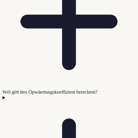
Wéi gëtt den Opwäertungskoeffizient berechent?