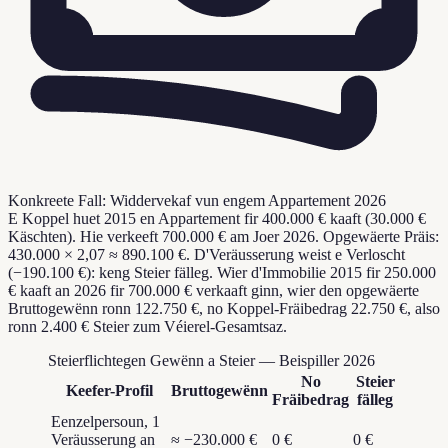
Konkreete Fall: Widdervekaf vun engem Appartement 2026
E Koppel huet 2015 en Appartement fir 400.000 € kaaft (30.000 €
Käschten). Hie verkeeft 700.000 € am Joer 2026. Opgewäerte Präis:
430.000 × 2,07 ≈ 890.100 €. D'Veräusserung weist e Verloscht
(−190.100 €): keng Steier fälleg. Wier d'Immobilie 2015 fir 250.000
€ kaaft an 2026 fir 700.000 € verkaaft ginn, wier den opgewäerte
Bruttogewënn ronn 122.750 €, no Koppel-Fräibedrag 22.750 €, also
ronn 2.400 € Steier zum Véierel-Gesamtsaz.
Steierflichtegen Gewënn a Steier — Beispiller 2026
No
Steier
Keefer-Profil
Bruttogewënn
Fräibedrag
fälleg
Eenzelpersoun, 1
Veräusserung an
≈ −230.000 €
0 €
0 €