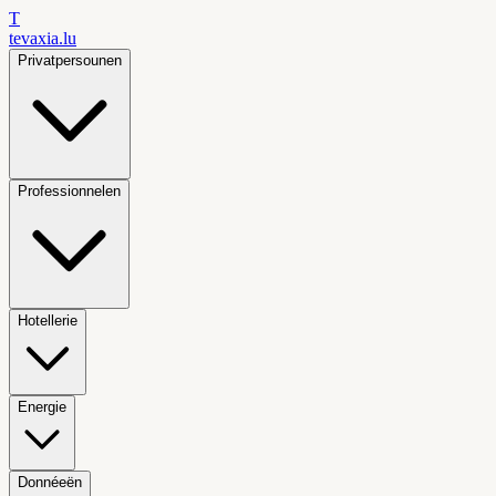
T
tevaxia
.lu
Privatpersounen
Professionnelen
Hotellerie
Energie
Donnéeën