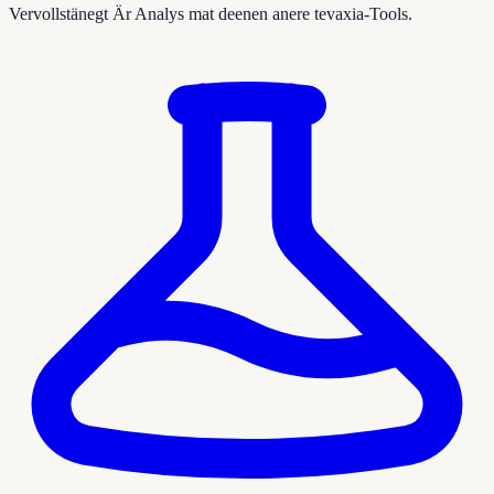
Vervollstänegt Är Analys mat deenen anere tevaxia-Tools.