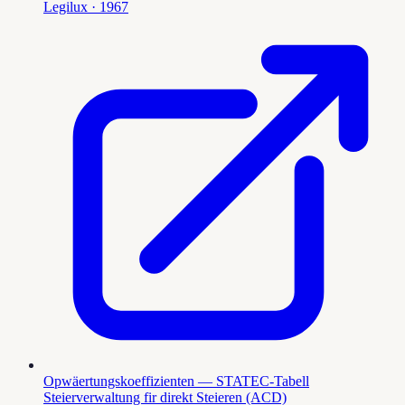
Legilux
· 1967
Opwäertungskoeffizienten — STATEC-Tabell
Steierverwaltung fir direkt Steieren (ACD)