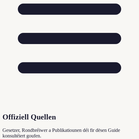
Offiziell Quellen
Gesetzer, Rondbréiwer a Publikatiounen déi fir dësen Guide
konsultéiert goufen.