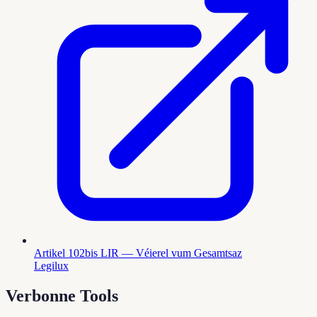
Artikel 102bis LIR — Véierel vum Gesamtsaz
Legilux
Verbonne Tools