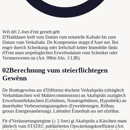
Wéi déi 2-Joer-Frist gezielt gëtt
D'Halddauer leeft vum Datum vum notarielle Kafsakt bis zum
Datum vum Verkafsakt. De Kompromiss stoppt d'Auer net. Bei
enger duerch Schenkung oder Ierfschaft kritter Immobilie fänkt
d'Frist mam ursprénglechen Erwerbsdatum vum Schenker oder
Verstuerwenen un (Art. 99bis Abs. 3 LIR).
02
Berechnung vum steierflichtegen
Gewënn
De Bruttogewënn ass d'Differenz tëschent Verkafspräis (ofzüglech
Verkafskäschten wéi Maklercommissioun) an Akafspräis zuzüglech
Erwerbsnieftekäschten (Gebühren, Notairsgebühren, Hypothéik) an
dauerhafter Verbesserungsausgaben (Erweiderungen, Réibau,
grouss Energiesanéierung). Lafenden Ënnerhalt ass net ofzéibar.
Fir d'Veräusserungsregime (≥ 2 Joer) gi Akafspräis a Käschten mam
jährlech vum STATEC publizéierten Opwäertungskoeffizient (Art.