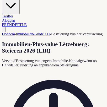
Tariffer
Aloggen
FR
EN
DE
PT
LB
Doheem
›
Immobilien-Guide LU
›
Besteierung vun der Veräusserung
Immobilien-Plus-value Lëtzebuerg:
Steieren 2026 (LIR)
Verstitt d'Besteierung vun engem Immobilie-Kapitalgewënn no
Haltedauer, Notzung an applikabelem Steierregime.