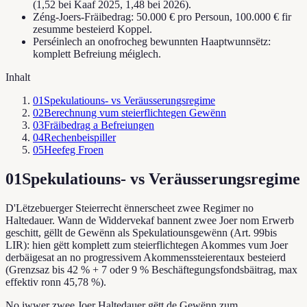
(1,52 bei Kaaf 2025, 1,48 bei 2026).
Zéng-Joers-Fräibedrag: 50.000 € pro Persoun, 100.000 € fir
zesumme besteierd Koppel.
Perséinlech an onofrocheg bewunnten Haaptwunnsëtz:
komplett Befreiung méiglech.
Inhalt
01
Spekulatiouns- vs Veräusserungsregime
02
Berechnung vum steierflichtegen Gewënn
03
Fräibedrag a Befreiungen
04
Rechenbeispiller
05
Heefeg Froen
01
Spekulatiouns- vs Veräusserungsregime
D'Lëtzebuerger Steierrecht ënnerscheet zwee Regimer no
Haltedauer. Wann de Widdervekaf bannent zwee Joer nom Erwerb
geschitt, gëllt de Gewënn als Spekulatiounsgewënn (Art. 99bis
LIR): hien gëtt komplett zum steierflichtegen Akommes vum Joer
derbäigesat an no progressivem Akommenssteierentaux besteierd
(Grenzsaz bis 42 % + 7 oder 9 % Beschäftegungsfondsbäitrag, max
effektiv ronn 45,78 %).
No iwwer zwee Joer Haltedauer gëtt de Gewënn zum