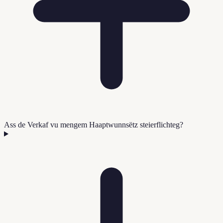
Ass de Verkaf vu mengem Haaptwunnsëtz steierflichteg?