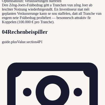
Optimisatioun: Veräusserungen staffelen
Den Zéng-Joers-Fräibedrag gëtt a Tranchen vun zéng Joer ab
leschter Notzung wiederhirgestallt. En Investisseur mat méi
geplanten Veräusserunge kann se sou staffelen, datt all Tranche vun
engem neie Fräibedrag profitéiert — besonnesch attraktiv fir
Koppelen (100.000 € pro Tranche).
04
Rechenbeispiller
guide.plusValue.section4P1