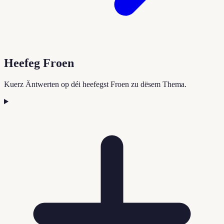
Heefeg Froen
Kuerz Äntwerten op déi heefegst Froen zu dësem Thema.