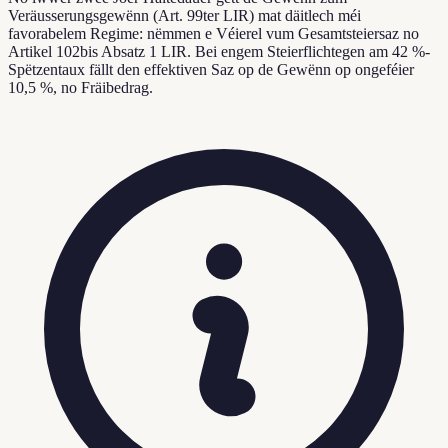
Veräusserungsgewënn (Art. 99ter LIR) mat däitlech méi
favorabelem Regime: nëmmen e Véierel vum Gesamtsteiersaz no
Artikel 102bis Absatz 1 LIR. Bei engem Steierflichtegen am 42 %-
Spëtzentaux fällt den effektiven Saz op de Gewënn op ongeféier
10,5 %, no Fräibedrag.