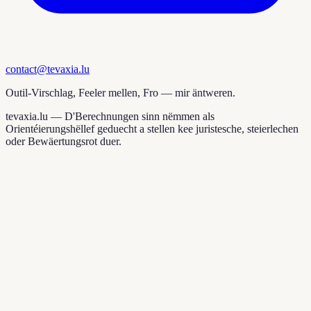
contact@tevaxia.lu
Outil-Virschlag, Feeler mellen, Fro — mir äntweren.
tevaxia.lu —
D'Berechnungen sinn nëmmen als
Orientéierungshëllef geduecht a stellen kee juristesche, steierlechen
oder Bewäertungsrot duer.