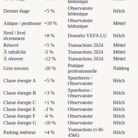
hédonique
Observatoire
Dernier étage
+5 %
Héich
hédonique
Observatoire
Attique / penthouse
+10 %
Mëttel
hédonique
Neuf / livré
+8 %
Données VEFA LU
Héich
récemment
Rénové
+5 %
Transactions 2024
Mëttel
À rafraîchir
-5 %
Transactions 2024
Mëttel
À rénover
-12 %
Transactions 2024
Mëttel
Pratique
Gros travaux
-20 %
Niddreg
professionnelle
Spuerkeess /
Classe énergie A
+5 %
Héich
Observatoire
Spuerkeess /
Classe énergie B
+3 %
Héich
Observatoire
Classe énergie C
+1 %
Observatoire
Héich
Classe énergie E
-3 %
Observatoire
Héich
Classe énergie F
-6 %
Observatoire
Héich
Classe énergie G
-10 %
Observatoire
Héich
Transactions (≈30-
Parking intérieur
+4 %
Héich
45k€)