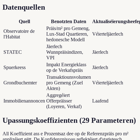
Datenquellen
Quell
Benotzten Daten
Aktualiséierungsheefe
Präis/m² pro Gemeng,
Observatoire de
Lux-Stad Quartieren,
Véierteljäerlech
l'Habitat
hedonesche Modell
Jäerlech
STATEC
Wunnpräisindizen,
Jäerlech
VPI
Impakt Energieklass
Spuerkeess
Jäerlech
op de Verkafspräis
Transaktiounsvolumen
Grondbuchemter
pro Gemeng (Zuel
Véierteljäerlech
Akten)
Aggregéiert
Immobilienannoncen
Offerpräisser
Laafend
(Loyeren, Verkaf)
Upassungskoeffizienten
(
29
Parameteren
)
All Koeffizient ass e Prozentsaz dee op de Referenzpräis pro m²
applizéiert gëtt. De Konfidenznivoau reflektéiert d'statistesch