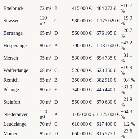
+
16.7
Ettelbruck
72
m²
B
415 000 €
484 272 €
%
110
+
19.9
Strassen
C
980 000 €
1 175 020 €
m²
%
+
20.7
Bertrange
65
m²
D
560 000 €
676 195 €
%
+
43.2
Hesperange
80
m²
A
790 000 €
1 131 600 €
%
+
31.1
Mersch
95
m²
D
530 000 €
694 735 €
%
+
19.9
Walferdange
68
m²
C
520 000 €
623 356 €
%
Remich
55
m²
B
350 000 €
382 910 €
+
9.4
%
+
31.0
Pétange
80
m²
E
340 000 €
445 440 €
%
+
21.9
Steinfort
90
m²
D
550 000 €
670 680 €
%
120
+
64.3
Niederanven
A
1 050 000 €
1 725 000 €
m²
%
Leudelange
70
m²
C
610 000 €
617 400 €
+
1.2
%
+
23.6
Mamer
85
m²
D
660 000 €
815 575 €
%