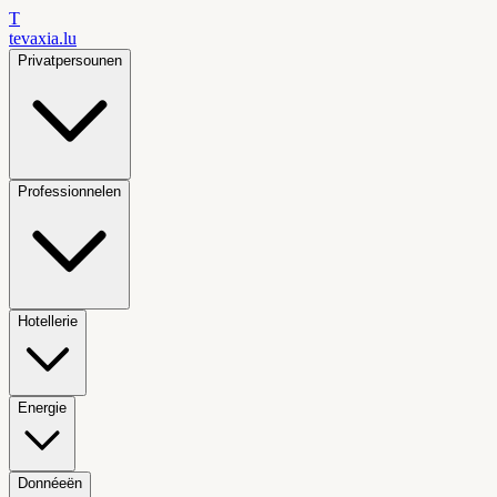
T
tevaxia
.lu
Privatpersounen
Professionnelen
Hotellerie
Energie
Donnéeën