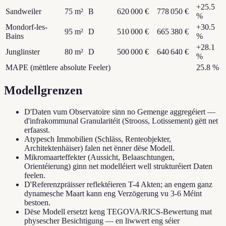
+
25.5
Sandweiler
75
m²
B
620 000 €
778 050 €
%
Mondorf-les-
+
30.5
95
m²
D
510 000 €
665 380 €
Bains
%
+
28.1
Junglinster
80
m²
D
500 000 €
640 640 €
%
MAPE (mëttlere absolute Feeler)
25.8
%
Modellgrenzen
D'Daten vum Observatoire sinn no Gemenge aggregéiert —
d'infrakommunal Granularitéit (Strooss, Lotissement) gëtt net
erfaasst.
Atypesch Immobilien (Schläss, Renteobjekter,
Architektenhäiser) falen net ënner dëse Modell.
Mikromaarteffekter (Aussicht, Belaaschtungen,
Orientéierung) ginn net modelléiert well strukturéiert Daten
feelen.
D'Referenzpräisser reflektéieren T-4 Akten; an engem ganz
dynamesche Maart kann eng Verzögerung vu 3-6 Méint
bestoen.
Dëse Modell ersetzt keng TEGOVA/RICS-Bewertung mat
physescher Besichtigung — en liwwert eng séier