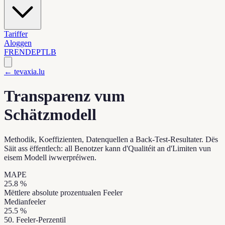
Tariffer
Aloggen
FR
EN
DE
PT
LB
← tevaxia.lu
Transparenz vum
Schätzmodell
Methodik, Koeffizienten, Datenquellen a Back-Test-Resultater. Dës
Säit ass ëffentlech: all Benotzer kann d'Qualitéit an d'Limiten vun
eisem Modell iwwerpréiwen.
MAPE
25.8
%
Mëttlere absolute prozentualen Feeler
Medianfeeler
25.5
%
50. Feeler-Perzentil