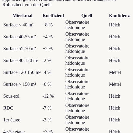
Robustheet vun der Quell.
Mierkmal
Koeffizient
Quell
Konfidenz
Observatoire
Surface < 40 m²
+8 %
Héich
hédonique
Observatoire
Surface 40-55 m²
+4 %
Héich
hédonique
Observatoire
Surface 55-70 m²
+2 %
Héich
hédonique
Observatoire
Surface 90-120 m²
-2 %
Héich
hédonique
Observatoire
Surface 120-150 m²
-4 %
Mëttel
hédonique
Observatoire
Surface > 150 m²
-6 %
Mëttel
hédonique
Observatoire
Sous-sol
-12 %
Héich
hédonique
Observatoire
RDC
-7 %
Héich
hédonique
Observatoire
1er étage
-3 %
Héich
hédonique
Observatoire
4e-5e étage
+3 %
Héich