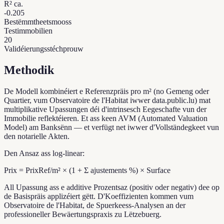
R² ca.
-0.205
Bestëmmtheetsmooss
Testimmobilien
20
Validéierungsstéchprouw
Methodik
De Modell kombinéiert e Referenzpräis pro m² (no Gemeng oder
Quartier, vum Observatoire de l'Habitat iwwer data.public.lu) mat
multiplikative Upassungen déi d'intrinsesch Eegeschafte vun der
Immobilie reflektéieren. Et ass keen AVM (Automated Valuation
Model) am Banksënn — et verfügt net iwwer d'Vollständegkeet vun
den notarielle Akten.
Den Ansaz ass log-linear:
Prix = PrixRef/m² × (1 + Σ ajustements %) × Surface
All Upassung ass e additive Prozentsaz (positiv oder negativ) dee op
de Basispräis applizéiert gëtt. D'Koeffizienten kommen vum
Observatoire de l'Habitat, de Spuerkeess-Analysen an der
professioneller Bewäertungspraxis zu Lëtzebuerg.