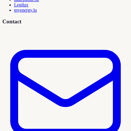
Legilux
myenergy.lu
Contact