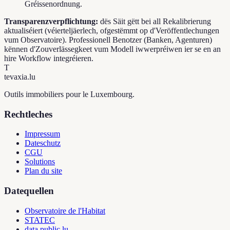
Gréissenordnung.
Transparenzverpflichtung:
dës Säit gëtt bei all Rekalibrierung
aktualiséiert (véierteljäerlech, ofgestëmmt op d'Veröffentlechungen
vum Observatoire). Professionell Benotzer (Banken, Agenturen)
kënnen d'Zouverlässegkeet vum Modell iwwerpréiwen ier se en an
hire Workflow integréieren.
T
tevaxia
.lu
Outils immobiliers pour le Luxembourg.
Rechtleches
Impressum
Dateschutz
CGU
Solutions
Plan du site
Datequellen
Observatoire de l'Habitat
STATEC
data.public.lu