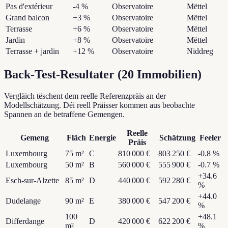
Pas d'extérieur
-4 %
Observatoire
Mëttel
Grand balcon
+3 %
Observatoire
Mëttel
Terrasse
+6 %
Observatoire
Mëttel
Jardin
+8 %
Observatoire
Mëttel
Terrasse + jardin
+12 %
Observatoire
Niddreg
Back-Test-Resultater
(
20
Immobilien
)
Vergläich tëschent dem reelle Referenzpräis an der
Modellschätzung. Déi reell Präisser kommen aus beobachte
Spannen an de betraffene Gemengen.
Reelle
Gemeng
Fläch
Energie
Schätzung
Feeler
Präis
Luxembourg
75
m²
C
810 000 €
803 250 €
-0.8
%
Luxembourg
50
m²
B
560 000 €
555 900 €
-0.7
%
+
34.6
Esch-sur-Alzette
85
m²
D
440 000 €
592 280 €
%
+
44.0
Dudelange
90
m²
E
380 000 €
547 200 €
%
100
+
48.1
Differdange
D
420 000 €
622 200 €
m²
%