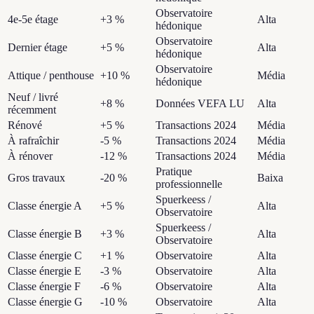
Observatoire
4e-5e étage
+3 %
Alta
hédonique
Observatoire
Dernier étage
+5 %
Alta
hédonique
Observatoire
Attique / penthouse
+10 %
Média
hédonique
Neuf / livré
+8 %
Données VEFA LU
Alta
récemment
Rénové
+5 %
Transactions 2024
Média
À rafraîchir
-5 %
Transactions 2024
Média
À rénover
-12 %
Transactions 2024
Média
Pratique
Gros travaux
-20 %
Baixa
professionnelle
Spuerkeess /
Classe énergie A
+5 %
Alta
Observatoire
Spuerkeess /
Classe énergie B
+3 %
Alta
Observatoire
Classe énergie C
+1 %
Observatoire
Alta
Classe énergie E
-3 %
Observatoire
Alta
Classe énergie F
-6 %
Observatoire
Alta
Classe énergie G
-10 %
Observatoire
Alta