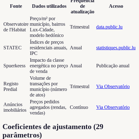
Frequência
Fonte
Dados utilizados
de
Acesso
atualização
Preço/m² por
Observatoire
município, bairros
Trimestral
data.public.lu
de l'Habitat
Lux-Cidade,
modelo hedónico
Índices de preços
STATEC
residenciais anuais,
Anual
statistiques.public.lu
IPC
Impacto da classe
Spuerkeess
energética no preço
Anual
Publicação anual
de venda
Volume de
Registo
transações por
Trimestral
Via Observatório
Predial
município (número
de atos)
Preços pedidos
Anúncios
agregados (rendas,
Contínuo
Via Observatório
imobiliários
vendas)
Coeficientes de ajustamento
(
29
parâmetros
)