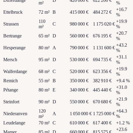
Differdange
D
420 000 €
622 200 €
m²
%
+
16.7
Ettelbruck
72
m²
B
415 000 €
484 272 €
%
110
+
19.9
Strassen
C
980 000 €
1 175 020 €
m²
%
+
20.7
Bertrange
65
m²
D
560 000 €
676 195 €
%
+
43.2
Hesperange
80
m²
A
790 000 €
1 131 600 €
%
+
31.1
Mersch
95
m²
D
530 000 €
694 735 €
%
+
19.9
Walferdange
68
m²
C
520 000 €
623 356 €
%
Remich
55
m²
B
350 000 €
382 910 €
+
9.4
%
+
31.0
Pétange
80
m²
E
340 000 €
445 440 €
%
+
21.9
Steinfort
90
m²
D
550 000 €
670 680 €
%
120
+
64.3
Niederanven
A
1 050 000 €
1 725 000 €
m²
%
Leudelange
70
m²
C
610 000 €
617 400 €
+
1.2
%
+
23.6
Mamer
85
m²
D
660 000 €
815 575 €