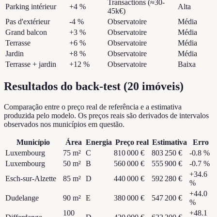
Transactions (≈30-
Parking intérieur
+4 %
Alta
45k€)
Pas d'extérieur
-4 %
Observatoire
Média
Grand balcon
+3 %
Observatoire
Média
Terrasse
+6 %
Observatoire
Média
Jardin
+8 %
Observatoire
Média
Terrasse + jardin
+12 %
Observatoire
Baixa
Resultados do back-test
(
20
imóveis
)
Comparação entre o preço real de referência e a estimativa
produzida pelo modelo. Os preços reais são derivados de intervalos
observados nos municípios em questão.
Município
Área
Energia
Preço real
Estimativa
Erro
Luxembourg
75
m²
C
810 000 €
803 250 €
-0.8
%
Luxembourg
50
m²
B
560 000 €
555 900 €
-0.7
%
+
34.6
Esch-sur-Alzette
85
m²
D
440 000 €
592 280 €
%
+
44.0
Dudelange
90
m²
E
380 000 €
547 200 €
%
100
+
48.1