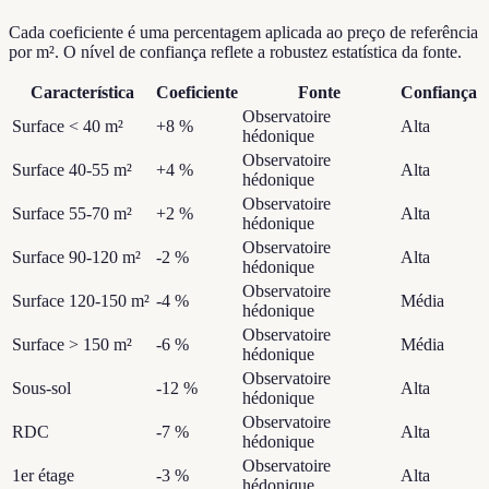
Cada coeficiente é uma percentagem aplicada ao preço de referência
por m². O nível de confiança reflete a robustez estatística da fonte.
Característica
Coeficiente
Fonte
Confiança
Observatoire
Surface < 40 m²
+8 %
Alta
hédonique
Observatoire
Surface 40-55 m²
+4 %
Alta
hédonique
Observatoire
Surface 55-70 m²
+2 %
Alta
hédonique
Observatoire
Surface 90-120 m²
-2 %
Alta
hédonique
Observatoire
Surface 120-150 m²
-4 %
Média
hédonique
Observatoire
Surface > 150 m²
-6 %
Média
hédonique
Observatoire
Sous-sol
-12 %
Alta
hédonique
Observatoire
RDC
-7 %
Alta
hédonique
Observatoire
1er étage
-3 %
Alta
hédonique