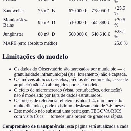
%
+
25.5
Sandweiler
75
m²
B
620 000 €
778 050 €
%
Mondorf-les-
+
30.5
95
m²
D
510 000 €
665 380 €
Bains
%
+
28.1
Junglinster
80
m²
D
500 000 €
640 640 €
%
MAPE (erro absoluto médio)
25.8
%
Limitações do modelo
Os dados do Observatório são agregados por município — a
granularidade inframunicípal (rua, loteamento) não é captada.
Os imóveis atípicos (castelos, prédios de rendimento, casas de
arquiteto) não são abrangidos por este modelo.
O efeito de micromercado (vista, perturbações, orientação)
não é modelado por falta de dados estruturados.
Os preços de referência refletem os atos T-4; num mercado
muito dinâmico, pode existir um desfasamento de 3-6 meses.
Este modelo não substitui uma peritagem TEGOVA/RICS
com visita física — fornece uma ordem de grandeza rápida.
Compromisso de transparência:
esta página será atualizada a cada