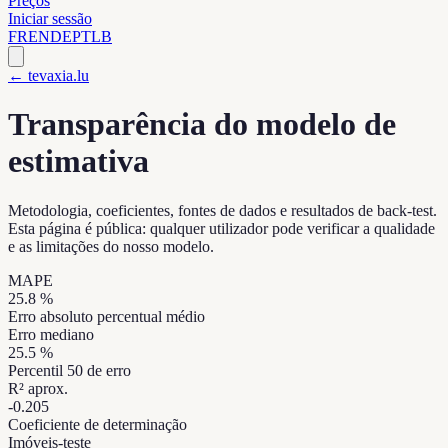
Preços
Iniciar sessão
FR
EN
DE
PT
LB
← tevaxia.lu
Transparência do modelo de
estimativa
Metodologia, coeficientes, fontes de dados e resultados de back-test.
Esta página é pública: qualquer utilizador pode verificar a qualidade
e as limitações do nosso modelo.
MAPE
25.8
%
Erro absoluto percentual médio
Erro mediano
25.5
%
Percentil 50 de erro
R² aprox.
-0.205
Coeficiente de determinação
Imóveis-teste