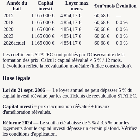
Année du
Capital
Loyer max
€/m²/mois
Évolution
bail
investi
mens.
2015
1 165 000 €
4 854,17 €
60,68 €
—
2018
1 165 000 €
4 854,17 €
60,68 €
0.0
%
2020
1 165 000 €
4 854,17 €
60,68 €
0.0
%
2023
1 165 000 €
4 854,17 €
60,68 €
0.0
%
2026
actuel
1 165 000 €
4 854,17 €
60,68 €
0.0
%
Les coefficients STATEC sont publiés par l'Observatoire de la
formation des prix. Calcul : capital réévalué × 5 % / 12 mois.
L'évolution reflète la réévaluation monétaire (indice construction).
Base légale
Loi du 21 sept. 2006
—
Le loyer annuel ne peut dépasser 5 % du
capital investi réévalué par les coefficients de réévaluation STATEC.
Capital investi
=
prix d'acquisition réévalué + travaux
d'amélioration réévalués.
Réforme 2024
—
Le seuil a été abaissé de 5 % à 3,5 % pour les
logements dont le capital investi dépasse un certain plafond. Vérifiez
les conditions d'application.