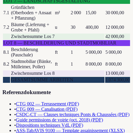
LOT
7
—
LANDSCHAFTSGESTALTUNG
Grünflächen
7.1
(Oberboden + Ansaat
m²
2 000
15,00
30 000,00
+ Pflanzung)
Bäume (Lieferung +
7.2
u
30
400,00
12 000,00
Grube + Pfahl)
Zwischensumme Los 7
42 000,00
LOT
8
—
BESCHILDERUNG UND STADTMOBILIAR
Beschilderung
8.1
ft
1
5 000,00
5 000,00
(Pauschale)
Stadtmobiliar (Bänke,
8.2
ft
1
8 000,00
8 000,00
Mülleimer, Poller)
Zwischensumme Los 8
13 000,00
GESAMTSUMME ARBEITEN
1 074 300,00
Referenzdokumente
•
CTG 002 — Terrassement (PDF)
•
CTG 009 — Canalisation (PDF)
•
CSDC-CT — Clauses techniques Ponts & Chaussées (PDF)
•
Guide permissions de voirie (oct. 2018) (PDF)
•
Dispositions techniques VdL (PDF)
•
ASS-TabAVIS 9100 — Template assainissement (XLSX)