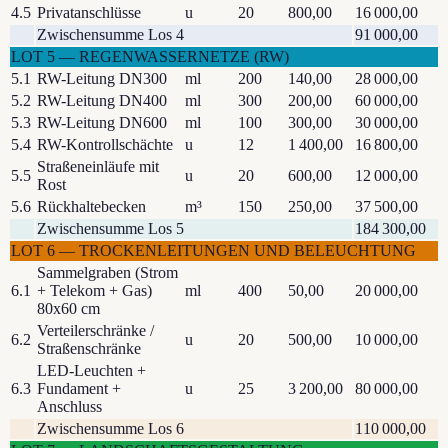
4.5
Privatanschlüsse
u
20
800,00
16 000,00
Zwischensumme Los 4
91 000,00
LOT
5
—
REGENWASSERNETZE (RW)
5.1
RW-Leitung DN300
ml
200
140,00
28 000,00
5.2
RW-Leitung DN400
ml
300
200,00
60 000,00
5.3
RW-Leitung DN600
ml
100
300,00
30 000,00
5.4
RW-Kontrollschächte
u
12
1 400,00
16 800,00
Straßeneinläufe mit
5.5
u
20
600,00
12 000,00
Rost
5.6
Rückhaltebecken
m³
150
250,00
37 500,00
Zwischensumme Los 5
184 300,00
LOT
6
—
TROCKENLEITUNGEN UND BELEUCHTUNG
Sammelgraben (Strom
6.1
+ Telekom + Gas)
ml
400
50,00
20 000,00
80x60 cm
Verteilerschränke /
6.2
u
20
500,00
10 000,00
Straßenschränke
LED-Leuchten +
6.3
Fundament +
u
25
3 200,00
80 000,00
Anschluss
Zwischensumme Los 6
110 000,00