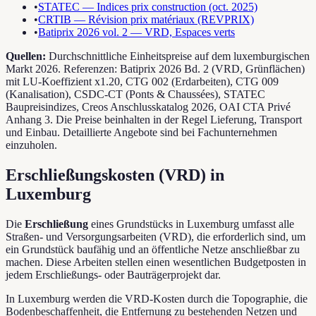
•
STATEC — Indices prix construction (oct. 2025)
•
CRTIB — Révision prix matériaux (REVPRIX)
•
Batiprix 2026 vol. 2 — VRD, Espaces verts
Quellen:
Durchschnittliche Einheitspreise auf dem luxemburgischen
Markt 2026. Referenzen: Batiprix 2026 Bd. 2 (VRD, Grünflächen)
mit LU-Koeffizient x1.20, CTG 002 (Erdarbeiten), CTG 009
(Kanalisation), CSDC-CT (Ponts & Chaussées), STATEC
Baupreisindizes, Creos Anschlusskatalog 2026, OAI CTA Privé
Anhang 3. Die Preise beinhalten in der Regel Lieferung, Transport
und Einbau. Detaillierte Angebote sind bei Fachunternehmen
einzuholen.
Erschließungskosten (VRD) in
Luxemburg
Die
Erschließung
eines Grundstücks in Luxemburg umfasst alle
Straßen- und Versorgungsarbeiten (VRD), die erforderlich sind, um
ein Grundstück baufähig und an öffentliche Netze anschließbar zu
machen. Diese Arbeiten stellen einen wesentlichen Budgetposten in
jedem Erschließungs- oder Bauträgerprojekt dar.
In Luxemburg werden die VRD-Kosten durch die Topographie, die
Bodenbeschaffenheit, die Entfernung zu bestehenden Netzen und