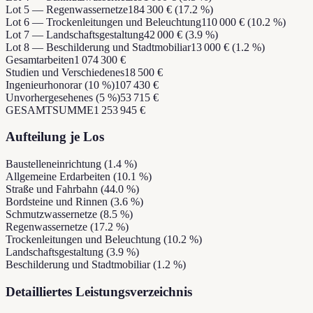
Lot 5 — Regenwassernetze
184 300 € (17.2 %)
Lot 6 — Trockenleitungen und Beleuchtung
110 000 € (10.2 %)
Lot 7 — Landschaftsgestaltung
42 000 € (3.9 %)
Lot 8 — Beschilderung und Stadtmobiliar
13 000 € (1.2 %)
Gesamtarbeiten
1 074 300 €
Studien und Verschiedenes
18 500 €
Ingenieurhonorar (10 %)
107 430 €
Unvorhergesehenes (5 %)
53 715 €
GESAMTSUMME
1 253 945 €
Aufteilung je Los
Baustelleneinrichtung
(
1.4
%)
Allgemeine Erdarbeiten
(
10.1
%)
Straße und Fahrbahn
(
44.0
%)
Bordsteine und Rinnen
(
3.6
%)
Schmutzwassernetze
(
8.5
%)
Regenwassernetze
(
17.2
%)
Trockenleitungen und Beleuchtung
(
10.2
%)
Landschaftsgestaltung
(
3.9
%)
Beschilderung und Stadtmobiliar
(
1.2
%)
Detailliertes Leistungsverzeichnis