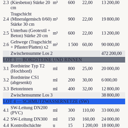
2.3
(Kiesbeton) Stärke 20
m³
600
22,00
13 200,00
cm
Tragschicht
2.4
(Mineralgemisch 0/60)
m³
900
22,00
19 800,00
Stärke 30 cm
Unterbau (Geotextil +
2.5
m³
600
22,00
13 200,00
Beton) Stärke 20 cm
Gehwege (Tragschicht
2.6
m²
1 500
60,00
90 000,00
+ Pflaster/Platten) x2
Zwischensumme Los 2
472 200,00
LOT
3
—
BORDSTEINE UND RINNEN
Bordsteine Typ T2
3.1
ml
800
25,00
20 000,00
(Hochbord)
Bordsteine CS1
3.2
ml
200
30,00
6 000,00
(abgesenkt)
3.3
Betonrinnen
ml
400
32,00
12 800,00
Zwischensumme Los 3
38 800,00
LOT
4
—
SCHMUTZWASSERNETZE (SW)
SW-Leitung DN200
4.1
ml
300
110,00
33 000,00
(PVC)
4.2
SW-Leitung DN300
ml
150
160,00
24 000,00
4.4
Kontrollschächte
u
15
1 200,00
18 000,00