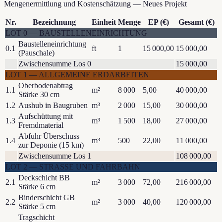
Mengenermittlung und Kostenschätzung
—
Neues Projekt
Nr.
Bezeichnung
Einheit
Menge
EP (€)
Gesamt (€)
LOT
0
—
BAUSTELLENEINRICHTUNG
Baustelleneinrichtung
0.1
ft
1
15 000,00
15 000,00
(Pauschale)
Zwischensumme Los 0
15 000,00
LOT
1
—
ALLGEMEINE ERDARBEITEN
Oberbodenabtrag
1.1
m²
8 000
5,00
40 000,00
Stärke 30 cm
1.2
Aushub in Baugruben
m³
2 000
15,00
30 000,00
Aufschüttung mit
1.3
m³
1 500
18,00
27 000,00
Fremdmaterial
Abfuhr Überschuss
1.4
m³
500
22,00
11 000,00
zur Deponie (15 km)
Zwischensumme Los 1
108 000,00
LOT
2
—
STRASSE UND FAHRBAHN
Deckschicht BB
2.1
m²
3 000
72,00
216 000,00
Stärke 6 cm
Binderschicht GB
2.2
m²
3 000
40,00
120 000,00
Stärke 5 cm
Tragschicht