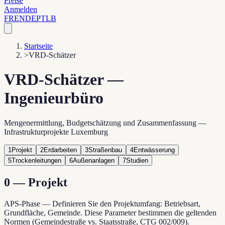
Preise
Anmelden
FR
EN
DE
PT
LB
Startseite
>
VRD-Schätzer
VRD-Schätzer —
Ingenieurbüro
Mengenermittlung, Budgetschätzung und Zusammenfassung —
Infrastrukturprojekte Luxemburg
1
Projekt
2
Erdarbeiten
3
Straßenbau
4
Entwässerung
5
Trockenleitungen
6
Außenanlagen
7
Studien
0 —
Projekt
APS-Phase — Definieren Sie den Projektumfang: Betriebsart,
Grundfläche, Gemeinde. Diese Parameter bestimmen die geltenden
Normen (Gemeindestraße vs. Staatsstraße, CTG 002/009).