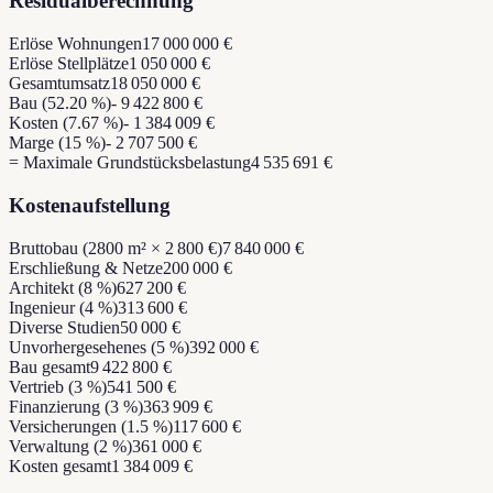
Residualberechnung
Erlöse Wohnungen
17 000 000 €
Erlöse Stellplätze
1 050 000 €
Gesamtumsatz
18 050 000 €
Bau (52.20 %)
- 9 422 800 €
Kosten (7.67 %)
- 1 384 009 €
Marge (15 %)
- 2 707 500 €
= Maximale Grundstücksbelastung
4 535 691 €
Kostenaufstellung
Bruttobau (2800 m² × 2 800 €)
7 840 000 €
Erschließung & Netze
200 000 €
Architekt (8 %)
627 200 €
Ingenieur (4 %)
313 600 €
Diverse Studien
50 000 €
Unvorhergesehenes (5 %)
392 000 €
Bau gesamt
9 422 800 €
Vertrieb (3 %)
541 500 €
Finanzierung (3 %)
363 909 €
Versicherungen (1.5 %)
117 600 €
Verwaltung (2 %)
361 000 €
Kosten gesamt
1 384 009 €