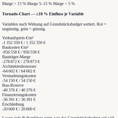
Marge > 15 %
Marge 5–15 %
Marge < 5 %
Tornado-Chart — ±10 % Einfluss je Variable
Variablen nach Wirkung auf Grundstücksbudget sortiert. Rot =
ungünstig, grün = günstig.
Verkaufspreis €/m²
-1 352 350 €
/
1 352 350 €
Baukosten €/m²
-956 558 €
/
956 558 €
Bauträger-Marge
-278 872 €
/
278 873 €
Architektenhonorare
-64 602 €
/
64 602 €
Vermarktungskosten
-54 150 €
/
54 150 €
Bau-Reserve
-40 376 €
/
40 376 €
Finanzierungskosten
-36 391 €
/
36 391 €
Erschließung
-20 600 €
/
20 600 €
Lesen: jede Balkenlänge zeigt, wie das Grundstücksbudget auf ±10