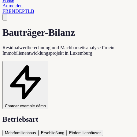
Preise
Anmelden
FR
EN
DE
PT
LB
Bauträger-Bilanz
Residualwertberechnung und Machbarkeitsanalyse für ein
Immobilienentwicklungsprojekt in Luxemburg.
Charger exemple démo
Betriebsart
Mehrfamilienhaus
Erschließung
Einfamilienhäuser