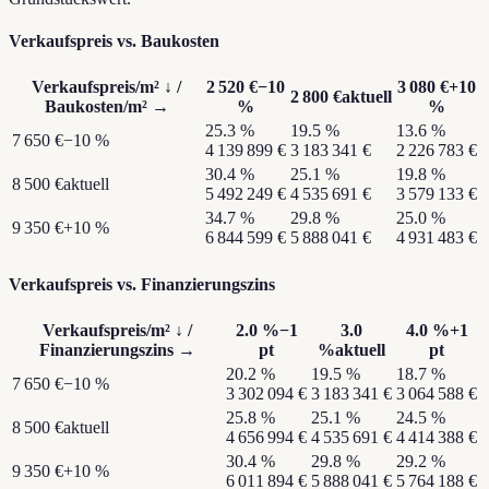
Verkaufspreis vs. Baukosten
Verkaufspreis/m²
↓ /
2 520 €
−10
3 080 €
+10
2 800 €
aktuell
Baukosten/m²
→
%
%
25.3
%
19.5
%
13.6
%
7 650 €
−10 %
4 139 899 €
3 183 341 €
2 226 783 €
30.4
%
25.1
%
19.8
%
8 500 €
aktuell
5 492 249 €
4 535 691 €
3 579 133 €
34.7
%
29.8
%
25.0
%
9 350 €
+10 %
6 844 599 €
5 888 041 €
4 931 483 €
Verkaufspreis vs. Finanzierungszins
Verkaufspreis/m²
↓ /
2.0
%
−1
3.0
4.0
%
+1
Finanzierungszins
→
pt
%
aktuell
pt
20.2
%
19.5
%
18.7
%
7 650 €
−10 %
3 302 094 €
3 183 341 €
3 064 588 €
25.8
%
25.1
%
24.5
%
8 500 €
aktuell
4 656 994 €
4 535 691 €
4 414 388 €
30.4
%
29.8
%
29.2
%
9 350 €
+10 %
6 011 894 €
5 888 041 €
5 764 188 €