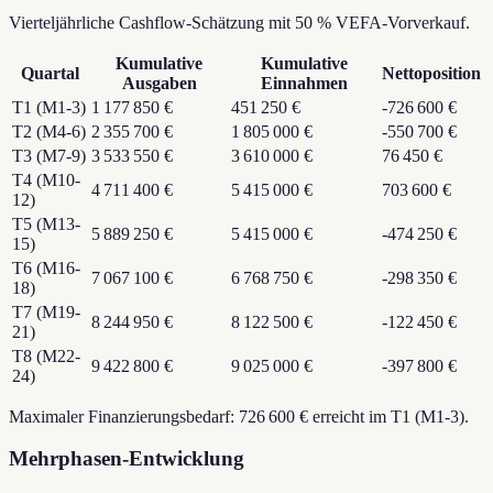
Vierteljährliche Cashflow-Schätzung mit 50 % VEFA-Vorverkauf.
Kumulative
Kumulative
Quartal
Nettoposition
Ausgaben
Einnahmen
T1 (M1-3)
1 177 850 €
451 250 €
-726 600 €
T2 (M4-6)
2 355 700 €
1 805 000 €
-550 700 €
T3 (M7-9)
3 533 550 €
3 610 000 €
76 450 €
T4 (M10-
4 711 400 €
5 415 000 €
703 600 €
12)
T5 (M13-
5 889 250 €
5 415 000 €
-474 250 €
15)
T6 (M16-
7 067 100 €
6 768 750 €
-298 350 €
18)
T7 (M19-
8 244 950 €
8 122 500 €
-122 450 €
21)
T8 (M22-
9 422 800 €
9 025 000 €
-397 800 €
24)
Maximaler Finanzierungsbedarf: 726 600 € erreicht im T1 (M1-3).
Mehrphasen-Entwicklung