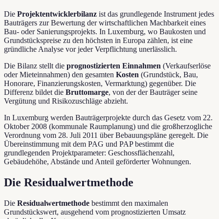
Die
Projektentwicklerbilanz
ist das grundlegende Instrument jedes
Bauträgers zur Bewertung der wirtschaftlichen Machbarkeit eines
Bau- oder Sanierungsprojekts. In Luxemburg, wo Baukosten und
Grundstückspreise zu den höchsten in Europa zählen, ist eine
gründliche Analyse vor jeder Verpflichtung unerlässlich.
Die Bilanz stellt die
prognostizierten Einnahmen
(Verkaufserlöse
oder Mieteinnahmen) den gesamten
Kosten
(Grundstück, Bau,
Honorare, Finanzierungskosten, Vermarktung) gegenüber. Die
Differenz bildet die
Bruttomarge
, von der der Bauträger seine
Vergütung und Risikozuschläge abzieht.
In Luxemburg werden Bauträgerprojekte durch das Gesetz vom 22.
Oktober 2008 (kommunale Raumplanung) und die großherzogliche
Verordnung vom 28. Juli 2011 über Bebauungspläne geregelt. Die
Übereinstimmung mit dem PAG und PAP bestimmt die
grundlegenden Projektparameter: Geschossflächenzahl,
Gebäudehöhe, Abstände und Anteil geförderter Wohnungen.
Die Residualwertmethode
Die
Residualwertmethode
bestimmt den maximalen
Grundstückswert, ausgehend vom prognostizierten Umsatz