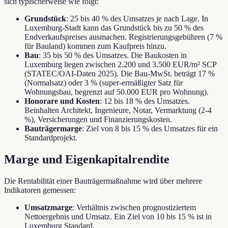
sich typischerweise wie folgt:
Grundstück
: 25 bis 40 % des Umsatzes je nach Lage. In
Luxemburg-Stadt kann das Grundstück bis zu 50 % des
Endverkaufspreises ausmachen. Registrierungsgebühren (7 %
für Bauland) kommen zum Kaufpreis hinzu.
Bau
: 35 bis 50 % des Umsatzes. Die Baukosten in
Luxemburg liegen zwischen 2.200 und 3.500 EUR/m² SCP
(STATEC/OAI-Daten 2025). Die Bau-MwSt. beträgt 17 %
(Normalsatz) oder 3 % (super-ermäßigter Satz für
Wohnungsbau, begrenzt auf 50.000 EUR pro Wohnung).
Honorare und Kosten
: 12 bis 18 % des Umsatzes.
Beinhalten Architekt, Ingenieure, Notar, Vermarktung (2-4
%), Versicherungen und Finanzierungskosten.
Bauträgermarge
: Ziel von 8 bis 15 % des Umsatzes für ein
Standardprojekt.
Marge und Eigenkapitalrendite
Die Rentabilität einer Bauträgermaßnahme wird über mehrere
Indikatoren gemessen:
Umsatzmarge
: Verhältnis zwischen prognostiziertem
Nettoergebnis und Umsatz. Ein Ziel von 10 bis 15 % ist in
Luxemburg Standard.