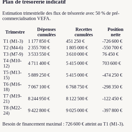
Plan de trésorerie indicatif
Estimation trimestrielle des flux de trésorerie avec 50 % de pré-
commercialisation VEFA.
Dépenses
Recettes
Position
Trimestre
cumulées
cumulées
nette
T1 (M1-3)
1 177 850 €
451 250 €
-726 600 €
T2 (M4-6)
2 355 700 €
1 805 000 €
-550 700 €
T3 (M7-9)
3 533 550 €
3 610 000 €
76 450 €
T4 (M10-
4 711 400 €
5 415 000 €
703 600 €
12)
T5 (M13-
5 889 250 €
5 415 000 €
-474 250 €
15)
T6 (M16-
7 067 100 €
6 768 750 €
-298 350 €
18)
T7 (M19-
8 244 950 €
8 122 500 €
-122 450 €
21)
T8 (M22-
9 422 800 €
9 025 000 €
-397 800 €
24)
Besoin de financement maximal : 726 600 € atteint au T1 (M1-3).