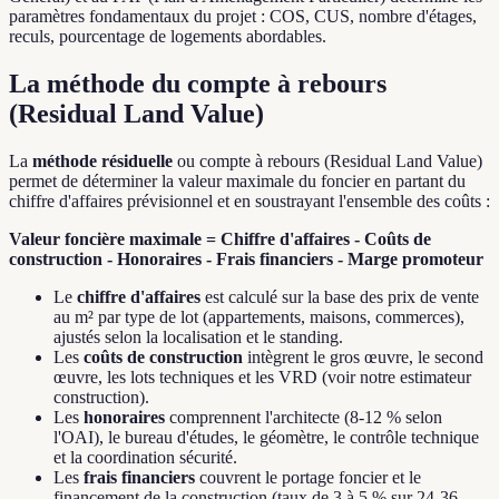
paramètres fondamentaux du projet : COS, CUS, nombre d'étages,
reculs, pourcentage de logements abordables.
La méthode du compte à rebours
(Residual Land Value)
La
méthode résiduelle
ou compte à rebours (Residual Land Value)
permet de déterminer la valeur maximale du foncier en partant du
chiffre d'affaires prévisionnel et en soustrayant l'ensemble des coûts :
Valeur foncière maximale = Chiffre d'affaires - Coûts de
construction - Honoraires - Frais financiers - Marge promoteur
Le
chiffre d'affaires
est calculé sur la base des prix de vente
au m² par type de lot (appartements, maisons, commerces),
ajustés selon la localisation et le standing.
Les
coûts de construction
intègrent le gros œuvre, le second
œuvre, les lots techniques et les VRD (voir notre estimateur
construction).
Les
honoraires
comprennent l'architecte (8-12 % selon
l'OAI), le bureau d'études, le géomètre, le contrôle technique
et la coordination sécurité.
Les
frais financiers
couvrent le portage foncier et le
financement de la construction (taux de 3 à 5 % sur 24-36