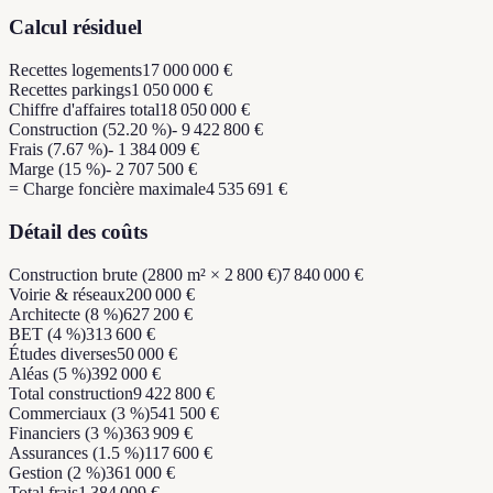
Calcul résiduel
Recettes logements
17 000 000 €
Recettes parkings
1 050 000 €
Chiffre d'affaires total
18 050 000 €
Construction (52.20 %)
- 9 422 800 €
Frais (7.67 %)
- 1 384 009 €
Marge (15 %)
- 2 707 500 €
= Charge foncière maximale
4 535 691 €
Détail des coûts
Construction brute (2800 m² × 2 800 €)
7 840 000 €
Voirie & réseaux
200 000 €
Architecte (8 %)
627 200 €
BET (4 %)
313 600 €
Études diverses
50 000 €
Aléas (5 %)
392 000 €
Total construction
9 422 800 €
Commerciaux (3 %)
541 500 €
Financiers (3 %)
363 909 €
Assurances (1.5 %)
117 600 €
Gestion (2 %)
361 000 €
Total frais
1 384 009 €