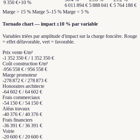
9 350 €
+10 %
6 011 894 €
5 888 041 €
5 764 188 €
Marge > 15 %
Marge 5–15 %
Marge < 5 %
Tornado chart — impact ±10 % par variable
Variables triées par amplitude d'impact sur la charge foncière. Rouge
= effet défavorable, vert = favorable.
Prix vente €/m²
-1 352 350 €
/
1 352 350 €
Coût construction €/m²
-956 558 €
/
956 558 €
Marge promoteur
-278 872 €
/
278 873 €
Honoraires architecte
-64 602 €
/
64 602 €
Frais commerciaux
-54 150 €
/
54 150 €
Aléas travaux
-40 376 €
/
40 376 €
Frais financiers
-36 391 €
/
36 391 €
Voirie
-20 600 €
/
20 600 €