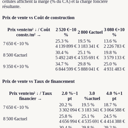
cellules affichent la marge (% du CA) et la charge foncière
résultante.
Prix de vente vs Coût de construction
Prix vente/m²
↓ /
Coût
2 520 €
−10
3 080 €
+10
2 800 €
actuel
constr./m²
→
%
%
25.3
%
19.5
%
13.6
%
7 650 €
−10 %
4 139 899 €
3 183 341 €
2 226 783 €
30.4
%
25.1
%
19.8
%
8 500 €
actuel
5 492 249 €
4 535 691 €
3 579 133 €
34.7
%
29.8
%
25.0
%
9 350 €
+10 %
6 844 599 €
5 888 041 €
4 931 483 €
Prix de vente vs Taux de financement
Prix vente/m²
↓ /
Taux
2.0
%
−1
3.0
4.0
%
+1
financier
→
pt
%
actuel
pt
20.2
%
19.5
%
18.7
%
7 650 €
−10 %
3 302 094 €
3 183 341 €
3 064 588 €
25.8
%
25.1
%
24.5
%
8 500 €
actuel
4 656 994 €
4 535 691 €
4 414 388 €
30.4
%
29.8
%
29.2
%