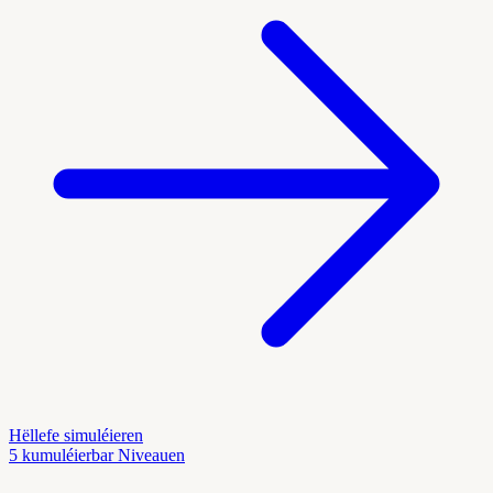
Hëllefe simuléieren
5 kumuléierbar Niveauen