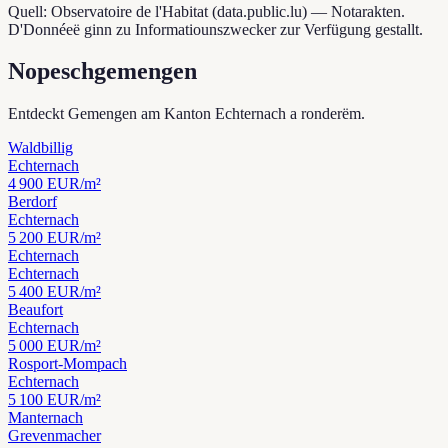
Quell: Observatoire de l'Habitat (data.public.lu) — Notarakten.
D'Donnéeë ginn zu Informatiounszwecker zur Verfügung gestallt.
Nopeschgemengen
Entdeckt Gemengen am Kanton Echternach a ronderëm.
Waldbillig
Echternach
4 900
EUR/m²
Berdorf
Echternach
5 200
EUR/m²
Echternach
Echternach
5 400
EUR/m²
Beaufort
Echternach
5 000
EUR/m²
Rosport-Mompach
Echternach
5 100
EUR/m²
Manternach
Grevenmacher