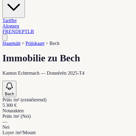
Tariffer
Aloggen
FR
EN
DE
PT
LB
Haaptsäit
>
Präiskaart
>
Bech
Immobilie zu Bech
Kanton Echternach — Donnéeën 2025-T4
Bech
Präis /m² (existéierend)
5 300 €
Notarakten
Präis /m² (Nei)
—
Nei
Loyer /m²/Mount