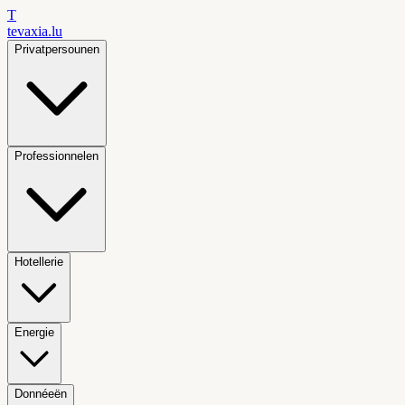
T
tevaxia
.lu
Privatpersounen
Professionnelen
Hotellerie
Energie
Donnéeën