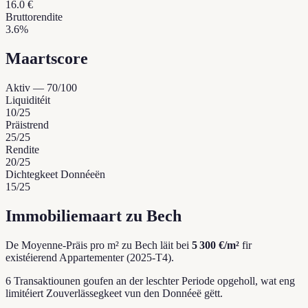
16.0 €
Bruttorendite
3.6%
Maartscore
Aktiv
—
70
/100
Liquiditéit
10
/25
Präistrend
25
/25
Rendite
20
/25
Dichtegkeet Donnéeën
15
/25
Immobiliemaart zu Bech
De Moyenne-Präis pro m² zu Bech läit bei
5 300 €/m²
fir
existéierend Appartementer (2025-T4).
6 Transaktiounen goufen an der leschter Periode opgeholl, wat eng
limitéiert Zouverlässegkeet vun den Donnéeë gëtt.