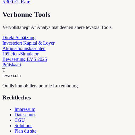
5 300
EUR/m²
Verbonne Tools
Vervollstänegt Är Analys mat deenen anere tevaxia-Tools.
Direkt Schätzung
Investéiert Kapital & Loyer
Akquisitiounskäschten
Hëllefen-Simulator
Bewäertung EVS 2025
Präiskaart
T
tevaxia
.lu
Outils immobiliers pour le Luxembourg.
Rechtleches
Impressum
Dateschutz
CGU
Solutions
Plan du site