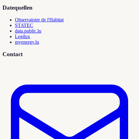
Datequellen
Observatoire de l'Habitat
STATEC
data.public.lu
Legilux
myenergy.lu
Contact