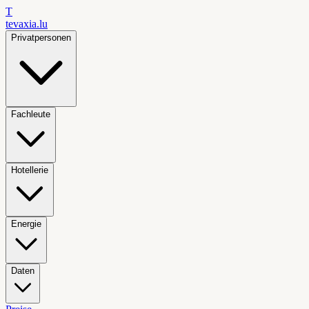
T
tevaxia
.lu
Privatpersonen
Fachleute
Hotellerie
Energie
Daten