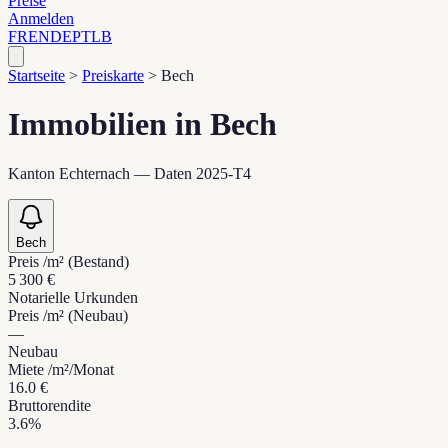
Preise
Anmelden
FR
EN
DE
PT
LB
Startseite
>
Preiskarte
>
Bech
Immobilien in Bech
Kanton Echternach — Daten 2025-T4
Bech
Preis /m² (Bestand)
5 300 €
Notarielle Urkunden
Preis /m² (Neubau)
—
Neubau
Miete /m²/Monat
16.0 €
Bruttorendite
3.6%