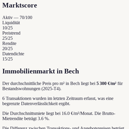
Marktscore
Aktiv
—
70
/100
Liquidität
10
/25
Preistrend
25
/25
Rendite
20
/25
Datendichte
15
/25
Immobilienmarkt in Bech
Der durchschnittliche Preis pro m² in Bech liegt bei
5 300 €/m²
für
Bestandswohnungen (2025-T4).
6 Transaktionen wurden im letzten Zeitraum erfasst, was eine
begrenzte Datenverlässlichkeit ergibt.
Die Durchschnittsmiete liegt bei 16.0 €/m²/Monat.
Die Brutto-
Mietrendite beträgt 3.6 %.
Die Differenz zwischen Transaktions- und Angebotspreisen beträgt