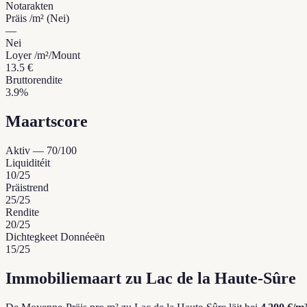
Notarakten
Präis /m² (Nei)
—
Nei
Loyer /m²/Mount
13.5 €
Bruttorendite
3.9%
Maartscore
Aktiv
—
70
/100
Liquiditéit
10
/25
Präistrend
25
/25
Rendite
20
/25
Dichtegkeet Donnéeën
15
/25
Immobiliemaart zu Lac de la Haute-Sûre