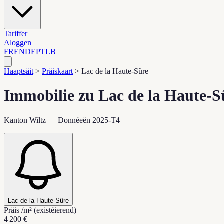
Tariffer
Aloggen
FR
EN
DE
PT
LB
Haaptsäit
>
Präiskaart
>
Lac de la Haute-Sûre
Immobilie zu Lac de la Haute-S
Kanton Wiltz — Donnéeën 2025-T4
Lac de la Haute-Sûre
Präis /m² (existéierend)
4 200 €