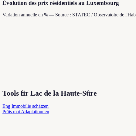
Évolution des prix résidentiels au Luxembourg
Variation annuelle en % — Source : STATEC / Observatoire de l'Habi
Tools fir Lac de la Haute-Sûre
Eng Immobilie schätzen
Präis mat Adaptatiounen