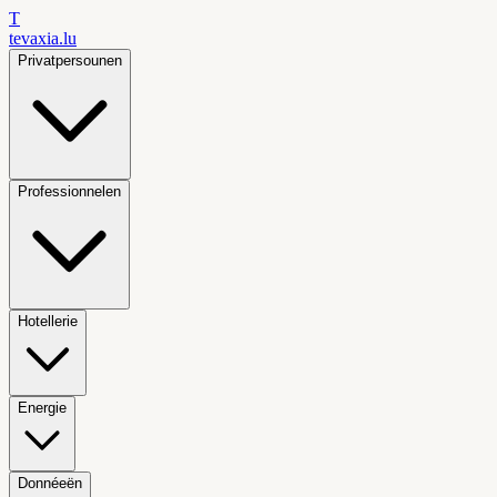
T
tevaxia
.lu
Privatpersounen
Professionnelen
Hotellerie
Energie
Donnéeën