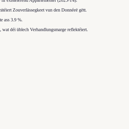
²
fir existéierend Appartementer (2025-T4).
mitéiert Zouverlässegkeet vun den Donnéeë gëtt.
e ass 3.9 %.
, wat déi üblech Verhandlungsmarge reflektéiert.