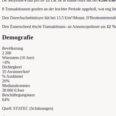
De Moyenne-Präis pro m² zu Lac de la Haute-Sûre läit bei
4 200 €/m
8 Transaktiounen goufen an der leschter Periode opgeholl, wat eng li
Den Duerchschnëttsloyer läit bei 13.5 €/m²/Mount.
D'Bruttomietrendit
Den Ënnerscheed tëscht Transaktiouns- an Annoncepräisser ass
12 %
Demografie
Bevëlkerung
2 200
Wuesstem (10 Joer)
+
4
%
Dichtegkeet
35
Awunner/km²
% Auslänner
20
%
Medianakommes
38 000 €
/Joer
Beschäftegungstaux
64
%
Quell: STATEC (Schätzungen)