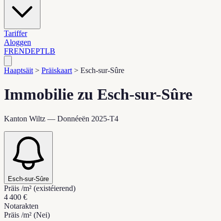
Tariffer
Aloggen
FR
EN
DE
PT
LB
Haaptsäit
>
Präiskaart
>
Esch-sur-Sûre
Immobilie zu Esch-sur-Sûre
Kanton Wiltz — Donnéeën 2025-T4
Esch-sur-Sûre
Präis /m² (existéierend)
4 400 €
Notarakten
Präis /m² (Nei)