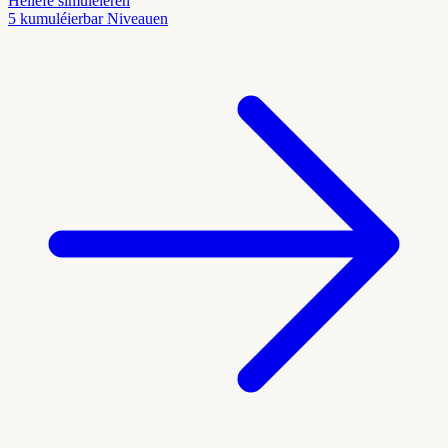
Hëllefe simuléieren
5 kumuléierbar Niveauen