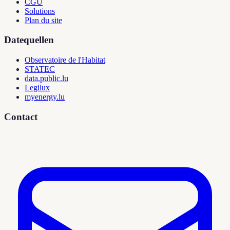
CGU
Solutions
Plan du site
Datequellen
Observatoire de l'Habitat
STATEC
data.public.lu
Legilux
myenergy.lu
Contact