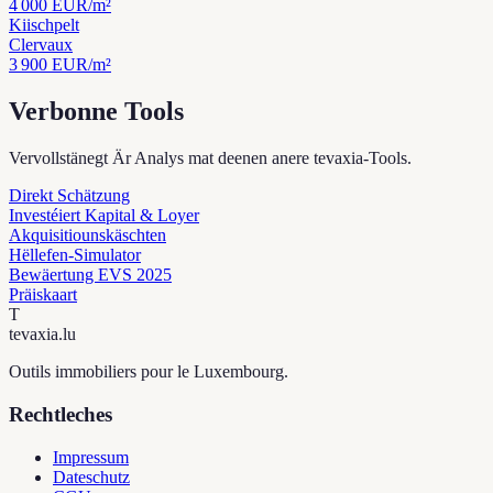
4 000
EUR/m²
Kiischpelt
Clervaux
3 900
EUR/m²
Verbonne Tools
Vervollstänegt Är Analys mat deenen anere tevaxia-Tools.
Direkt Schätzung
Investéiert Kapital & Loyer
Akquisitiounskäschten
Hëllefen-Simulator
Bewäertung EVS 2025
Präiskaart
T
tevaxia
.lu
Outils immobiliers pour le Luxembourg.
Rechtleches
Impressum
Dateschutz