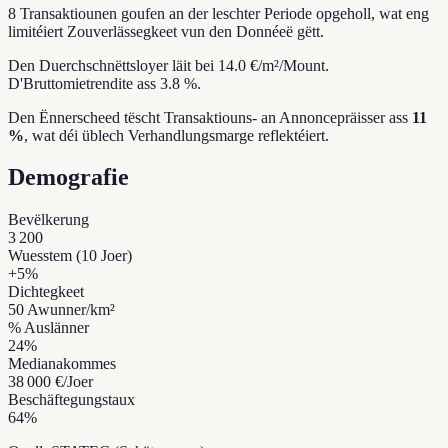
8 Transaktiounen goufen an der leschter Periode opgeholl, wat eng
limitéiert Zouverlässegkeet vun den Donnéeë gëtt.
Den Duerchschnëttsloyer läit bei 14.0 €/m²/Mount.
D'Bruttomietrendite ass 3.8 %.
Den Ënnerscheed tëscht Transaktiouns- an Annoncepräisser ass
11
%
, wat déi üblech Verhandlungsmarge reflektéiert.
Demografie
Bevëlkerung
3 200
Wuesstem (10 Joer)
+
5
%
Dichtegkeet
50
Awunner/km²
% Auslänner
24
%
Medianakommes
38 000 €
/Joer
Beschäftegungstaux
64
%