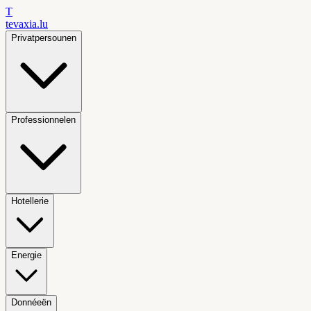
T
tevaxia
.lu
Privatpersounen
Professionnelen
Hotellerie
Energie
Donnéeën