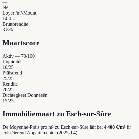
—
Nei
Loyer /m²/Mount
14.0 €
Bruttorendite
3.8%
Maartscore
Aktiv
—
70
/100
Liquiditéit
10
/25
Präistrend
25
/25
Rendite
20
/25
Dichtegkeet Donnéeën
15
/25
Immobiliemaart zu Esch-sur-Sûre
De Moyenne-Präis pro m² zu Esch-sur-Sûre läit bei
4 400 €/m²
fir
existéierend Appartementer (2025-T4).