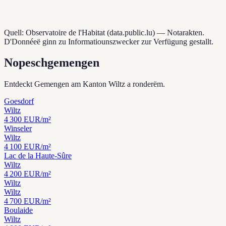
Quell: Observatoire de l'Habitat (data.public.lu) — Notarakten.
D'Donnéeë ginn zu Informatiounszwecker zur Verfügung gestallt.
Nopeschgemengen
Entdeckt Gemengen am Kanton Wiltz a ronderëm.
Goesdorf
Wiltz
4 300
EUR/m²
Winseler
Wiltz
4 100
EUR/m²
Lac de la Haute-Sûre
Wiltz
4 200
EUR/m²
Wiltz
Wiltz
4 700
EUR/m²
Boulaide
Wiltz