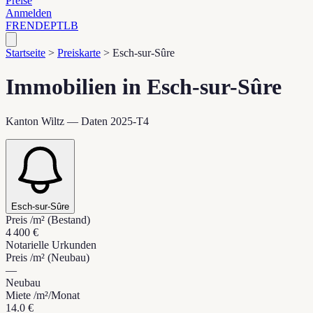
Preise
Anmelden
FR
EN
DE
PT
LB
Startseite
>
Preiskarte
>
Esch-sur-Sûre
Immobilien in Esch-sur-Sûre
Kanton Wiltz — Daten 2025-T4
Esch-sur-Sûre
Preis /m² (Bestand)
4 400 €
Notarielle Urkunden
Preis /m² (Neubau)
—
Neubau
Miete /m²/Monat
14.0 €