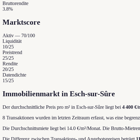
Bruttorendite
3.8%
Marktscore
Aktiv
—
70
/100
Liquidität
10
/25
Preistrend
25
/25
Rendite
20
/25
Datendichte
15
/25
Immobilienmarkt in Esch-sur-Sûre
Der durchschnittliche Preis pro m² in Esch-sur-Sûre liegt bei
4 400 €/
8 Transaktionen wurden im letzten Zeitraum erfasst, was eine begrenzt
Die Durchschnittsmiete liegt bei 14.0 €/m²/Monat.
Die Brutto-Mietrend
Die Differenz zwischen Transaktions- und Angebotspreisen beträgt
1