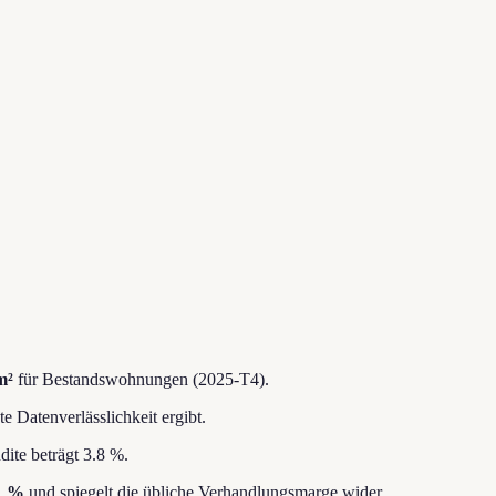
m²
für Bestandswohnungen (2025-T4).
e Datenverlässlichkeit ergibt.
ite beträgt 3.8 %.
1 %
und spiegelt die übliche Verhandlungsmarge wider.