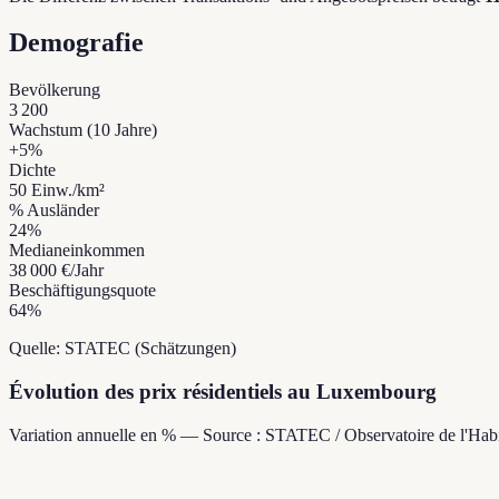
Demografie
Bevölkerung
3 200
Wachstum (10 Jahre)
+
5
%
Dichte
50
Einw./km²
% Ausländer
24
%
Medianeinkommen
38 000 €
/Jahr
Beschäftigungsquote
64
%
Quelle: STATEC (Schätzungen)
Évolution des prix résidentiels au Luxembourg
Variation annuelle en % — Source : STATEC / Observatoire de l'Habi