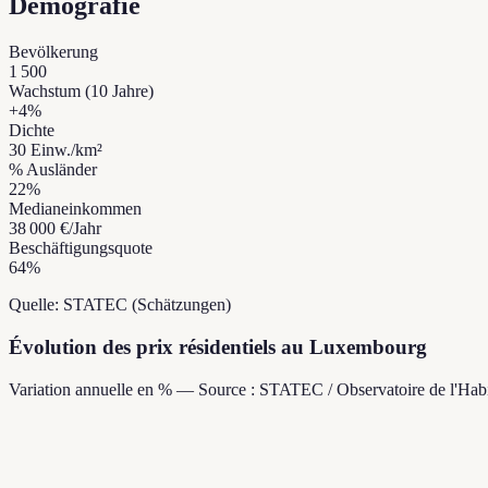
Demografie
Bevölkerung
1 500
Wachstum (10 Jahre)
+
4
%
Dichte
30
Einw./km²
% Ausländer
22
%
Medianeinkommen
38 000 €
/Jahr
Beschäftigungsquote
64
%
Quelle: STATEC (Schätzungen)
Évolution des prix résidentiels au Luxembourg
Variation annuelle en % — Source : STATEC / Observatoire de l'Habi