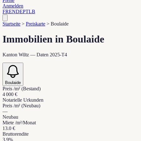
Preise
Anmelden
FR
EN
DE
PT
LB
Startseite
>
Preiskarte
>
Boulaide
Immobilien in Boulaide
Kanton Wiltz — Daten 2025-T4
Boulaide
Preis /m² (Bestand)
4 000 €
Notarielle Urkunden
Preis /m² (Neubau)
—
Neubau
Miete /m²/Monat
13.0 €
Bruttorendite
3.9%