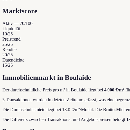
Marktscore
Aktiv
—
70
/100
Liquidität
10
/25
Preistrend
25
/25
Rendite
20
/25
Datendichte
15
/25
Immobilienmarkt in Boulaide
Der durchschnittliche Preis pro m² in Boulaide liegt bei
4 000 €/m²
fü
5 Transaktionen wurden im letzten Zeitraum erfasst, was eine begrenzt
Die Durchschnittsmiete liegt bei 13.0 €/m²/Monat.
Die Brutto-Mietrend
Die Differenz zwischen Transaktions- und Angebotspreisen beträgt
1