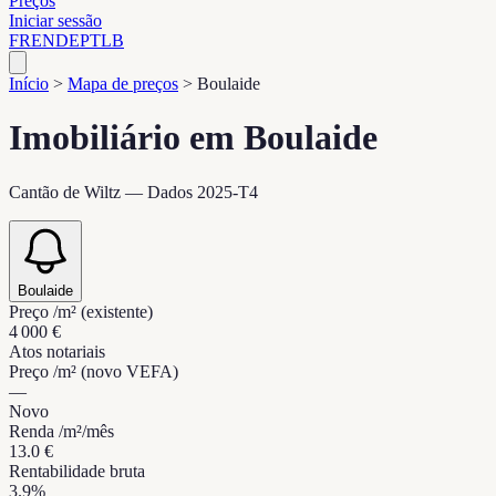
Preços
Iniciar sessão
FR
EN
DE
PT
LB
Início
>
Mapa de preços
>
Boulaide
Imobiliário em Boulaide
Cantão de Wiltz — Dados 2025-T4
Boulaide
Preço /m² (existente)
4 000 €
Atos notariais
Preço /m² (novo VEFA)
—
Novo
Renda /m²/mês
13.0 €
Rentabilidade bruta
3.9%