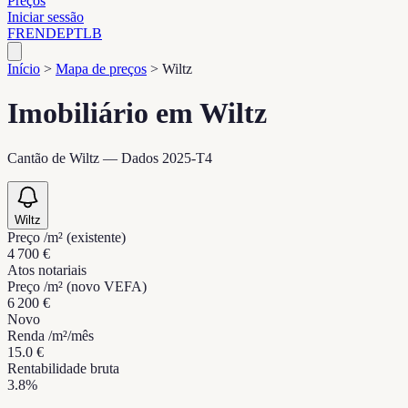
Preços
Iniciar sessão
FR
EN
DE
PT
LB
Início
>
Mapa de preços
>
Wiltz
Imobiliário em Wiltz
Cantão de Wiltz — Dados 2025-T4
Wiltz
Preço /m² (existente)
4 700 €
Atos notariais
Preço /m² (novo VEFA)
6 200 €
Novo
Renda /m²/mês
15.0 €
Rentabilidade bruta
3.8%