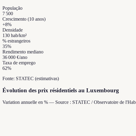
População
7 500
Crescimento (10 anos)
+
8
%
Densidade
130
hab/km²
% estrangeiros
35
%
Rendimento mediano
36 000 €
/ano
Taxa de emprego
62
%
Fonte: STATEC (estimativas)
Évolution des prix résidentiels au Luxembourg
Variation annuelle en % — Source : STATEC / Observatoire de l'Habi