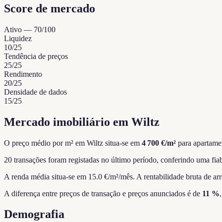
Score de mercado
Ativo
—
70
/100
Liquidez
10
/25
Tendência de preços
25
/25
Rendimento
20
/25
Densidade de dados
15
/25
Mercado imobiliário em Wiltz
O preço médio por m² em Wiltz situa-se em
4 700 €/m²
para apartamen
20 transações foram registadas no último período, conferindo uma fiab
A renda média situa-se em 15.0 €/m²/mês.
A rentabilidade bruta de ar
A diferença entre preços de transação e preços anunciados é de
11 %
Demografia