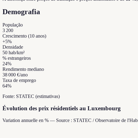
Demografia
População
3 200
Crescimento (10 anos)
+
5
%
Densidade
50
hab/km²
% estrangeiros
24
%
Rendimento mediano
38 000 €
/ano
Taxa de emprego
64
%
Fonte: STATEC (estimativas)
Évolution des prix résidentiels au Luxembourg
Variation annuelle en % — Source : STATEC / Observatoire de l'Habi