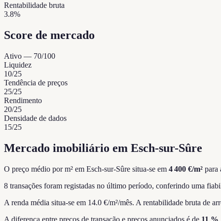
Rentabilidade bruta
3.8%
Score de mercado
Ativo
—
70
/100
Liquidez
10
/25
Tendência de preços
25
/25
Rendimento
20
/25
Densidade de dados
15
/25
Mercado imobiliário em Esch-sur-Sûre
O preço médio por m² em Esch-sur-Sûre situa-se em
4 400 €/m²
para 
8 transações foram registadas no último período, conferindo uma fiabi
A renda média situa-se em 14.0 €/m²/mês.
A rentabilidade bruta de ar
A diferença entre preços de transação e preços anunciados é de
11 %