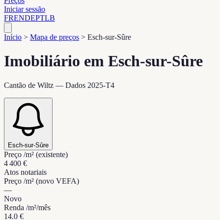
Preços
Iniciar sessão
FR
EN
DE
PT
LB
Início
>
Mapa de preços
>
Esch-sur-Sûre
Imobiliário em Esch-sur-Sûre
Cantão de Wiltz — Dados 2025-T4
Esch-sur-Sûre
Preço /m² (existente)
4 400 €
Atos notariais
Preço /m² (novo VEFA)
—
Novo
Renda /m²/mês
14.0 €