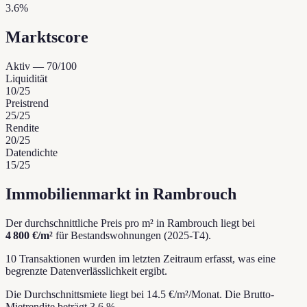
3.6%
Marktscore
Aktiv
—
70
/100
Liquidität
10
/25
Preistrend
25
/25
Rendite
20
/25
Datendichte
15
/25
Immobilienmarkt in Rambrouch
Der durchschnittliche Preis pro m² in Rambrouch liegt bei
4 800 €/m²
für Bestandswohnungen (2025-T4).
10 Transaktionen wurden im letzten Zeitraum erfasst, was eine
begrenzte Datenverlässlichkeit ergibt.
Die Durchschnittsmiete liegt bei 14.5 €/m²/Monat.
Die Brutto-
Mietrendite beträgt 3.6 %.