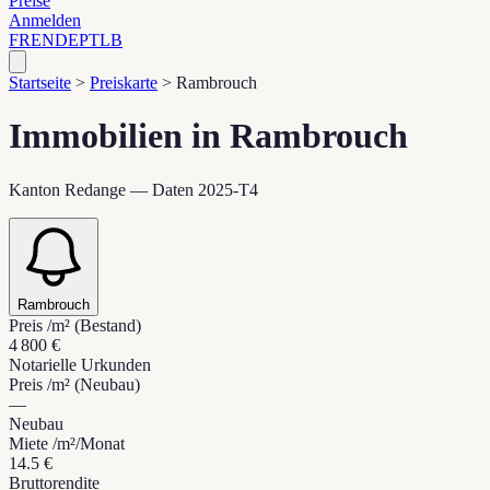
Preise
Anmelden
FR
EN
DE
PT
LB
Startseite
>
Preiskarte
>
Rambrouch
Immobilien in Rambrouch
Kanton Redange — Daten 2025-T4
Rambrouch
Preis /m² (Bestand)
4 800 €
Notarielle Urkunden
Preis /m² (Neubau)
—
Neubau
Miete /m²/Monat
14.5 €
Bruttorendite