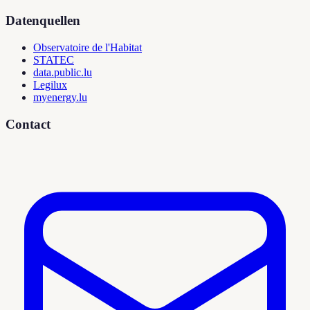
Datenquellen
Observatoire de l'Habitat
STATEC
data.public.lu
Legilux
myenergy.lu
Contact