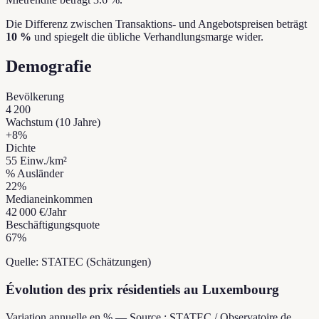
Die Differenz zwischen Transaktions- und Angebotspreisen beträgt
10 %
und spiegelt die übliche Verhandlungsmarge wider.
Demografie
Bevölkerung
4 200
Wachstum (10 Jahre)
+
8
%
Dichte
55
Einw./km²
% Ausländer
22
%
Medianeinkommen
42 000 €
/Jahr
Beschäftigungsquote
67
%
Quelle: STATEC (Schätzungen)
Évolution des prix résidentiels au Luxembourg
Variation annuelle en % — Source : STATEC / Observatoire de