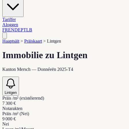
Tariffer
Aloggen
FR
EN
DE
PT
LB
Haaptsäit
>
Präiskaart
>
Lintgen
Immobilie zu Lintgen
Kanton Mersch — Donnéeën 2025-T4
Lintgen
Präis /m² (existéierend)
7 300 €
Notarakten
Präis /m² (Nei)
9 000 €
Nei