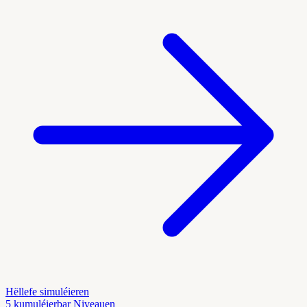
Hëllefe simuléieren
5 kumuléierbar Niveauen