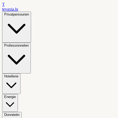
T
tevaxia
.lu
Privatpersounen
Professionnelen
Hotellerie
Energie
Donnéeën