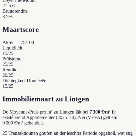
Loyer /m²/Mount
21.5 €
Bruttorendite
3.5%
Maartscore
Aktiv
—
75
/100
Liquiditéit
15
/25
Präistrend
25
/25
Rendite
20
/25
Dichtegkeet Donnéeën
15
/25
Immobiliemaart zu Lintgen
De Moyenne-Präis pro m² zu Lintgen läit bei
7 300 €/m²
fir
existéierend Appartementer (2025-T4).
Nei (VEFA) gëtt em
9 000 €/m² gehandelt.
25 Transaktiounen goufen an der leschter Periode opgeholl, wat eng