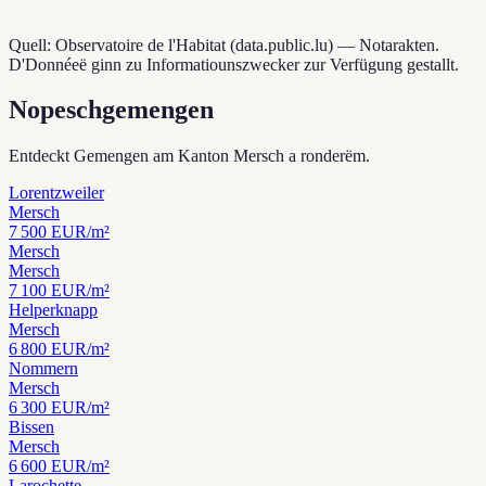
Quell: Observatoire de l'Habitat (data.public.lu) — Notarakten.
D'Donnéeë ginn zu Informatiounszwecker zur Verfügung gestallt.
Nopeschgemengen
Entdeckt Gemengen am Kanton Mersch a ronderëm.
Lorentzweiler
Mersch
7 500
EUR/m²
Mersch
Mersch
7 100
EUR/m²
Helperknapp
Mersch
6 800
EUR/m²
Nommern
Mersch
6 300
EUR/m²
Bissen
Mersch
6 600
EUR/m²
Larochette