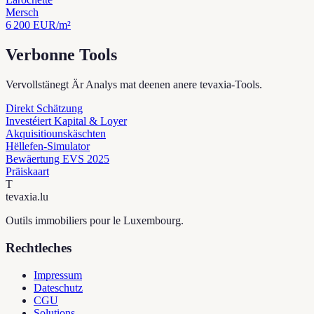
Mersch
6 200
EUR/m²
Verbonne Tools
Vervollstänegt Är Analys mat deenen anere tevaxia-Tools.
Direkt Schätzung
Investéiert Kapital & Loyer
Akquisitiounskäschten
Hëllefen-Simulator
Bewäertung EVS 2025
Präiskaart
T
tevaxia
.lu
Outils immobiliers pour le Luxembourg.
Rechtleches
Impressum
Dateschutz
CGU
Solutions