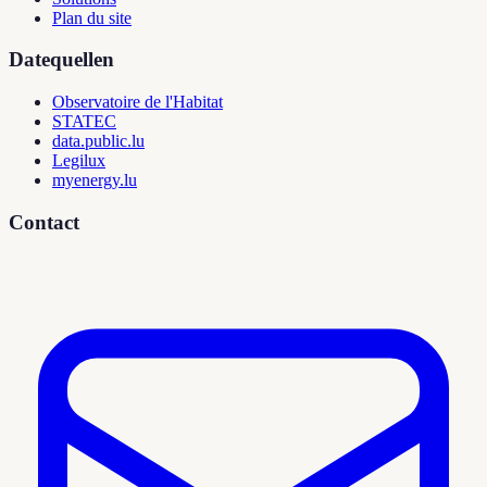
Plan du site
Datequellen
Observatoire de l'Habitat
STATEC
data.public.lu
Legilux
myenergy.lu
Contact