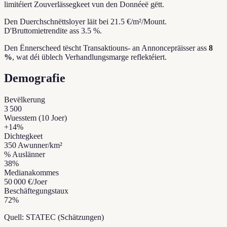
limitéiert Zouverlässegkeet vun den Donnéeë gëtt.
Den Duerchschnëttsloyer läit bei 21.5 €/m²/Mount.
D'Bruttomietrendite ass 3.5 %.
Den Ënnerscheed tëscht Transaktiouns- an Annoncepräisser ass
8
%
, wat déi üblech Verhandlungsmarge reflektéiert.
Demografie
Bevëlkerung
3 500
Wuesstem (10 Joer)
+
14
%
Dichtegkeet
350
Awunner/km²
% Auslänner
38
%
Medianakommes
50 000 €
/Joer
Beschäftegungstaux
72
%
Quell: STATEC (Schätzungen)