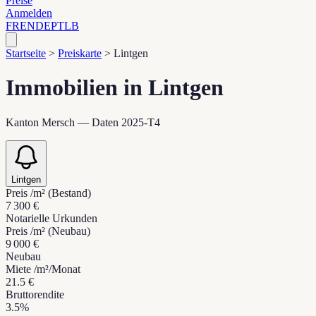
Preise
Anmelden
FR
EN
DE
PT
LB
Startseite
>
Preiskarte
>
Lintgen
Immobilien in Lintgen
Kanton Mersch — Daten 2025-T4
Lintgen
Preis /m² (Bestand)
7 300 €
Notarielle Urkunden
Preis /m² (Neubau)
9 000 €
Neubau
Miete /m²/Monat
21.5 €
Bruttorendite
3.5%