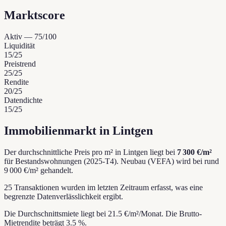
Marktscore
Aktiv
—
75
/100
Liquidität
15
/25
Preistrend
25
/25
Rendite
20
/25
Datendichte
15
/25
Immobilienmarkt in Lintgen
Der durchschnittliche Preis pro m² in Lintgen liegt bei
7 300 €/m²
für Bestandswohnungen (2025-T4).
Neubau (VEFA) wird bei rund
9 000 €/m² gehandelt.
25 Transaktionen wurden im letzten Zeitraum erfasst, was eine
begrenzte Datenverlässlichkeit ergibt.
Die Durchschnittsmiete liegt bei 21.5 €/m²/Monat.
Die Brutto-
Mietrendite beträgt 3.5 %.