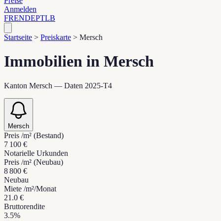
Preise
Anmelden
FR
EN
DE
PT
LB
Startseite
>
Preiskarte
>
Mersch
Immobilien in Mersch
Kanton Mersch — Daten 2025-T4
Mersch
Preis /m² (Bestand)
7 100 €
Notarielle Urkunden
Preis /m² (Neubau)
8 800 €
Neubau
Miete /m²/Monat
21.0 €
Bruttorendite
3.5%