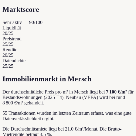
Marktscore
Sehr aktiv
—
90
/100
Liquidität
20
/25
Preistrend
25
/25
Rendite
20
/25
Datendichte
25
/25
Immobilienmarkt in Mersch
Der durchschnittliche Preis pro m² in Mersch liegt bei
7 100 €/m²
für
Bestandswohnungen (2025-T4).
Neubau (VEFA) wird bei rund
8 800 €/m² gehandelt.
55 Transaktionen wurden im letzten Zeitraum erfasst, was eine gute
Datenverlässlichkeit ergibt.
Die Durchschnittsmiete liegt bei 21.0 €/m²/Monat.
Die Brutto-
Mietrendite beträgt 3.5 %.