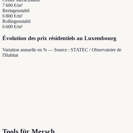
7 600 €
/m²
Beringen
stabil
6 800 €
/m²
Rollingen
stabil
6 600 €
/m²
Évolution des prix résidentiels au Luxembourg
Variation annuelle en % — Source : STATEC / Observatoire de
l'Habitat
Tools für Mersch