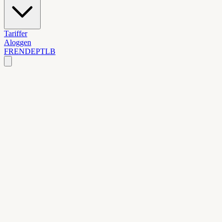
Tariffer
Aloggen
FR
EN
DE
PT
LB