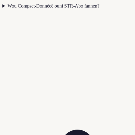
Wou Compset-Donnéeë ouni STR-Abo fannen?