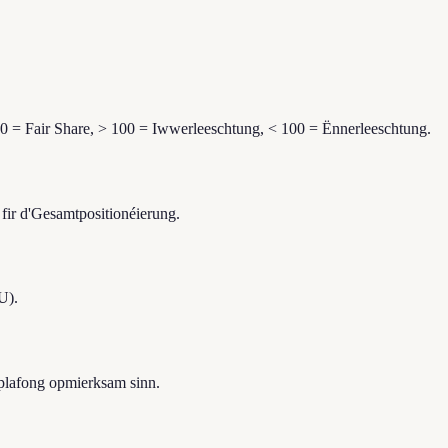
0 = Fair Share, > 100 = Iwwerleeschtung, < 100 = Ënnerleeschtung.
ir d'Gesamtpositionéierung.
U).
plafong opmierksam sinn.