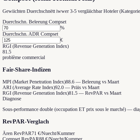
Gewiichten Duerchschnëtt iwwer 3-5 vergläichbar Hoteler (Kategorie, 
Duerchschn. Beleeung Compset
%
Duerchschn. ADR Compset
€
RGI (Revenue Generation Index)
81.5
problème commercial
Fair-Share-Indizen
MPI (Market Penetration Index)
88.6 — Beleeung vs Maart
ARI (Average Rate Index)
92.0 — Präis vs Maart
RGI (Revenue Generation Index)
81.5 — RevPAR vs Maart
Diagnose
Sous-performance double (occupation ET prix sous le marché) — diagno
RevPAR-Verglach
Ären RevPAR
71 €/Nuecht/Kummer
Compset RevPAR
88 €/Nuecht/Kummer