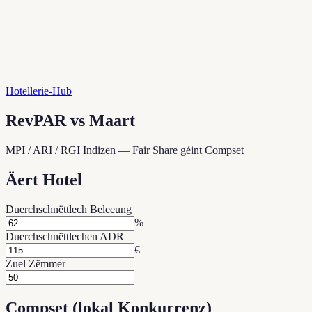
Hotellerie-Hub
RevPAR vs Maart
MPI / ARI / RGI Indizen — Fair Share géint Compset
Äert Hotel
Duerchschnëttlech Beleeung
%
Duerchschnëttlechen ADR
€
Zuel Zëmmer
Compset (lokal Konkurrenz)