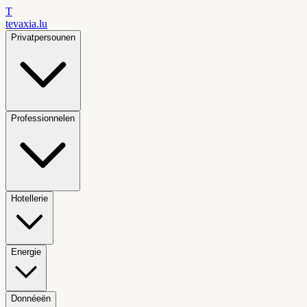
T
tevaxia
.lu
Privatpersounen
Professionnelen
Hotellerie
Energie
Donnéeën