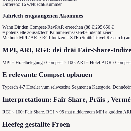
Differenz
-16 €/Nuecht/Kummer
Jährlech entgaangenen Akommes
Wann Dir den Compset-RevPAR erreechen (88 €)
295 650 €
= potenzielle zousätzlech Kummerëmsaz
Hebel identifizéiert
Method: MPI / ARI / RGI Indizen = STR (Smith Travel Research) an 
MPI, ARI, RGI: déi dräi Fair-Share-Indiz
MPI = Hotelbelegung / Compset × 100. ARI = Hotel-ADR / Compset 
E relevante Compset opbauen
Typesch 4-7 Hoteler vum selweschte Segment a Kategorie. Donnéeën:
Interpretatioun: Fair Share, Präis-, Ver
RGI ≈ 100: Fair Share. RGI < 95 mat nidderegem MPI a gudden ARI
Heefeg gestallte Froen