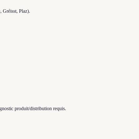
Gréisst, Plaz).
stic produit/distribution requis.