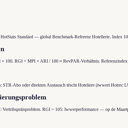
HotStats Standard — global Benchmark-Referenz Hotellerie. Index 10
en
× 100. RGI = MPI × ARI / 100 ≈ RevPAR-Verhältnis. Referenzindex f
 STR-Abo oder direkten Austausch tëscht Hoteliere (iwwert Hotrec L
méierungsproblem
: Vertribspräisproblem. RGI > 105: Iwwerperformance — op de Maart