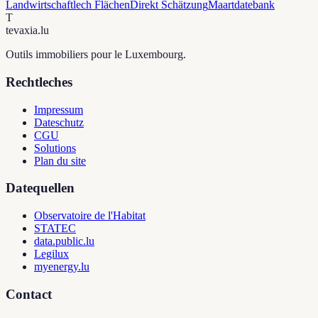
Landwirtschaftlech Flächen
Direkt Schätzung
Maartdatebank
T
tevaxia
.lu
Outils immobiliers pour le Luxembourg.
Rechtleches
Impressum
Dateschutz
CGU
Solutions
Plan du site
Datequellen
Observatoire de l'Habitat
STATEC
data.public.lu
Legilux
myenergy.lu
Contact