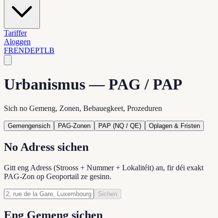
Tariffer
Aloggen
FR
EN
DE
PT
LB
Urbanismus — PAG / PAP
Sich no Gemeng, Zonen, Bebauegkeet, Prozeduren
Gemengensich
PAG-Zonen
PAP (NQ / QE)
Oplagen & Fristen
No Adress sichen
Gitt eng Adress (Strooss + Nummer + Lokalitéit) an, fir déi exakt
PAG-Zon op Geoportail ze gesinn.
Sichen
Eng Gemeng sichen