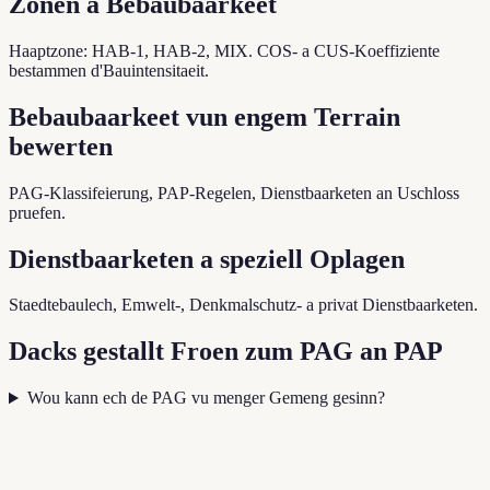
Zonen a Bebaubaarkeet
Haaptzone: HAB-1, HAB-2, MIX. COS- a CUS-Koeffiziente
bestammen d'Bauintensitaeit.
Bebaubaarkeet vun engem Terrain
bewerten
PAG-Klassifeierung, PAP-Regelen, Dienstbaarketen an Uschloss
pruefen.
Dienstbaarketen a speziell Oplagen
Staedtebaulech, Emwelt-, Denkmalschutz- a privat Dienstbaarketen.
Dacks gestallt Froen zum PAG an PAP
Wou kann ech de PAG vu menger Gemeng gesinn?