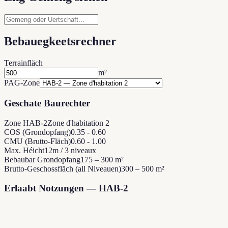
Bebauegkeetsrechner
Terrainfläch
m²
PAG-Zone
Geschate Baurechter
Zone HAB-2
Zone d'habitation 2
COS (Grondopfang)
0.35 - 0.60
CMU (Brutto-Fläch)
0.60 - 1.00
Max. Héicht
12m / 3 niveaux
Bebaubar Grondopfang
175 – 300 m²
Brutto-Geschossfläch (all Niveauen)
300 – 500 m²
Erlaabt Notzungen — HAB-2