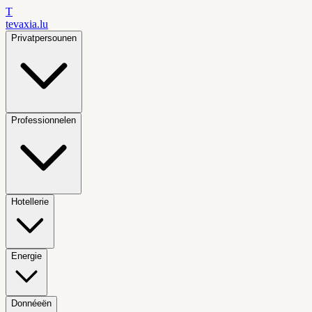
T
tevaxia
.lu
Privatpersounen
Professionnelen
Hotellerie
Energie
Donnéeën