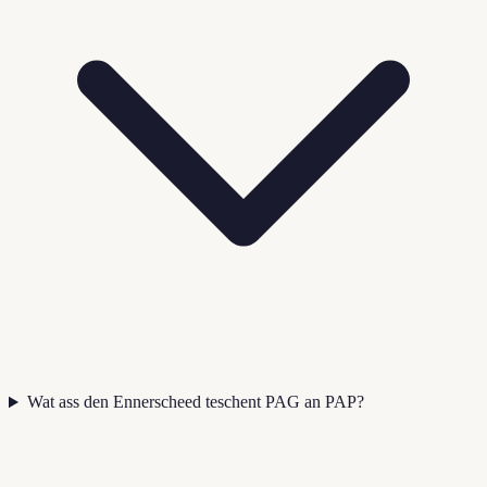
Wat ass den Ennerscheed teschent PAG an PAP?