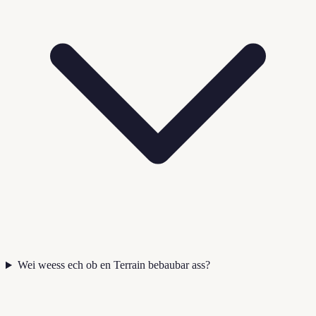
Wei weess ech ob en Terrain bebaubar ass?