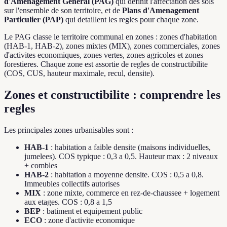
d'Amenagement General (PAG)
qui definit l'affectation des sols
sur l'ensemble de son territoire, et de
Plans d'Amenagement
Particulier (PAP)
qui detaillent les regles pour chaque zone.
Le PAG classe le territoire communal en zones : zones d'habitation
(HAB-1, HAB-2), zones mixtes (MIX), zones commerciales, zones
d'activites economiques, zones vertes, zones agricoles et zones
forestieres. Chaque zone est assortie de regles de constructibilite
(COS, CUS, hauteur maximale, recul, densite).
Zones et constructibilite : comprendre les
regles
Les principales zones urbanisables sont :
HAB-1
: habitation a faible densite (maisons individuelles,
jumelees). COS typique : 0,3 a 0,5. Hauteur max : 2 niveaux
+ combles
HAB-2
: habitation a moyenne densite. COS : 0,5 a 0,8.
Immeubles collectifs autorises
MIX
: zone mixte, commerce en rez-de-chaussee + logement
aux etages. COS : 0,8 a 1,5
BEP
: batiment et equipement public
ECO
: zone d'activite economique