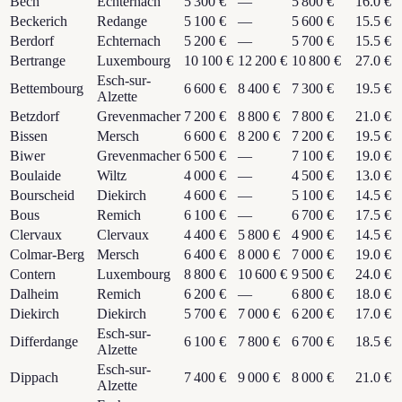
Bech
Echternach
5 300 €
—
5 800 €
16.0 €
Beckerich
Redange
5 100 €
—
5 600 €
15.5 €
Berdorf
Echternach
5 200 €
—
5 700 €
15.5 €
Bertrange
Luxembourg
10 100 €
12 200 €
10 800 €
27.0 €
Esch-sur-
Bettembourg
6 600 €
8 400 €
7 300 €
19.5 €
Alzette
Betzdorf
Grevenmacher
7 200 €
8 800 €
7 800 €
21.0 €
Bissen
Mersch
6 600 €
8 200 €
7 200 €
19.5 €
Biwer
Grevenmacher
6 500 €
—
7 100 €
19.0 €
Boulaide
Wiltz
4 000 €
—
4 500 €
13.0 €
Bourscheid
Diekirch
4 600 €
—
5 100 €
14.5 €
Bous
Remich
6 100 €
—
6 700 €
17.5 €
Clervaux
Clervaux
4 400 €
5 800 €
4 900 €
14.5 €
Colmar-Berg
Mersch
6 400 €
8 000 €
7 000 €
19.0 €
Contern
Luxembourg
8 800 €
10 600 €
9 500 €
24.0 €
Dalheim
Remich
6 200 €
—
6 800 €
18.0 €
Diekirch
Diekirch
5 700 €
7 000 €
6 200 €
17.0 €
Esch-sur-
Differdange
6 100 €
7 800 €
6 700 €
18.5 €
Alzette
Esch-sur-
Dippach
7 400 €
9 000 €
8 000 €
21.0 €
Alzette