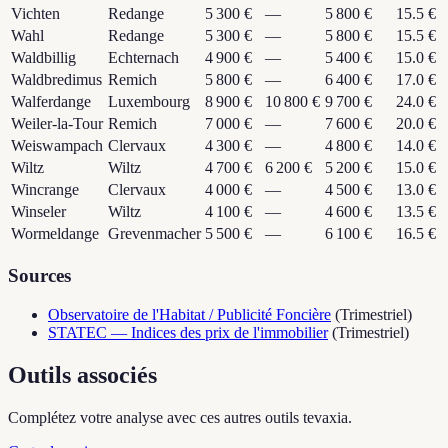
Vichten
Redange
5 300 €
—
5 800 €
15.5 €
Wahl
Redange
5 300 €
—
5 800 €
15.5 €
Waldbillig
Echternach
4 900 €
—
5 400 €
15.0 €
Waldbredimus
Remich
5 800 €
—
6 400 €
17.0 €
Walferdange
Luxembourg
8 900 €
10 800 €
9 700 €
24.0 €
Weiler-la-Tour
Remich
7 000 €
—
7 600 €
20.0 €
Weiswampach
Clervaux
4 300 €
—
4 800 €
14.0 €
Wiltz
Wiltz
4 700 €
6 200 €
5 200 €
15.0 €
Wincrange
Clervaux
4 000 €
—
4 500 €
13.0 €
Winseler
Wiltz
4 100 €
—
4 600 €
13.5 €
Wormeldange
Grevenmacher
5 500 €
—
6 100 €
16.5 €
Sources
Observatoire de l'Habitat / Publicité Foncière
(
Trimestriel
)
STATEC — Indices des prix de l'immobilier
(
Trimestriel
)
Outils associés
Complétez votre analyse avec ces autres outils tevaxia.