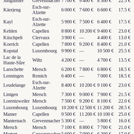
Junglinster
Grevenmacher
7 700 €
9 400 €
8 300 €
22.5 €
Esch-sur-
Käerjeng
6 000 €
7 600 €
6 600 €
17.5 €
Alzette
Esch-sur-
Kayl
5 900 €
7 500 €
6 400 €
17.5 €
Alzette
Kehlen
Capellen
8 800 €
10 200 €
9 400 €
23.0 €
Kiischpelt
Clervaux
3 900 €
—
4 400 €
13.0 €
Koerich
Capellen
7 800 €
9 200 €
8 400 €
21.0 €
Kopstal
Luxembourg
9 900 €
—
10 500 €
25.5 €
Lac de la
Wiltz
4 200 €
—
4 700 €
13.5 €
Haute-Sûre
Larochette
Mersch
6 200 €
7 800 €
6 800 €
18.5 €
Lenningen
Remich
6 400 €
—
7 000 €
18.5 €
Esch-sur-
Leudelange
8 400 €
10 200 €
9 100 €
23.0 €
Alzette
Lintgen
Mersch
7 300 €
9 000 €
7 900 €
21.5 €
Lorentzweiler
Mersch
7 500 €
9 200 €
8 100 €
22.0 €
Luxembourg
Luxembourg
10 200 €
12 500 €
11 200 €
28.5 €
Mamer
Capellen
9 500 €
11 200 €
10 100 €
25.0 €
Manternach
Grevenmacher
5 300 €
—
5 800 €
16.0 €
Mersch
Mersch
7 100 €
8 800 €
7 700 €
21.0 €
Mertert
Grevenmacher
5 600 €
7 000 €
6 200 €
17.0 €