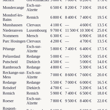
Esch-sur-
Mondercange
6 500 €
8 200 €
7 100 €
19.0 €
Alzette
Mondorf-les-
Remich
6 800 €
8 400 €
7 400 €
19.5 €
Bains
Munshausen
Clervaux
4 100 €
—
4 600 €
13.5 €
Niederanven
Luxembourg
9 700 €
11 500 €
10 300 €
25.0 €
Nommern
Mersch
6 300 €
—
6 900 €
18.0 €
Parc Hosingen
Clervaux
4 200 €
—
4 700 €
13.5 €
Esch-sur-
Pétange
5 800 €
7 400 €
6 400 €
17.5 €
Alzette
Préizerdaul
Redange
5 000 €
—
5 500 €
15.0 €
Putscheid
Diekirch
4 500 €
—
5 000 €
14.0 €
Rambrouch
Redange
4 800 €
—
5 300 €
14.5 €
Reckange-sur-
Esch-sur-
7 000 €
8 600 €
7 600 €
20.0 €
Mess
Alzette
Redange
Redange
5 500 €
7 000 €
6 000 €
16.5 €
Reisdorf
Diekirch
4 700 €
—
5 200 €
14.5 €
Remich
Remich
5 900 €
7 400 €
6 500 €
18.0 €
Esch-sur-
Roeser
7 800 €
9 500 €
8 400 €
22.0 €
Alzette
Rosport-