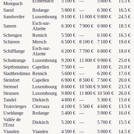
Echternach
5 100 €
—
5 600 €
15.5 €
Mompach
Saeul
Redange
5 800 €
—
6 300 €
16.5 €
Sandweiler
Luxembourg
9 100 €
11 000 €
9 800 €
24.5 €
Esch-sur-
Sanem
6 300 €
7 900 €
6 900 €
18.5 €
Alzette
Schengen
Remich
5 500 €
—
6 100 €
16.5 €
Schieren
Mersch
6 500 €
8 100 €
7 100 €
19.0 €
Esch-sur-
Schifflange
6 200 €
7 700 €
6 800 €
18.0 €
Alzette
Schuttrange
Luxembourg
9 200 €
11 000 €
9 900 €
25.0 €
Septfontaines
Capellen
7 500 €
—
8 100 €
21.0 €
Stadtbredimus
Remich
5 600 €
—
6 200 €
17.0 €
Steinfort
Capellen
6 900 €
8 500 €
7 500 €
20.0 €
Steinsel
Luxembourg
8 600 €
10 500 €
9 300 €
23.5 €
Strassen
Luxembourg
9 800 €
11 800 €
10 500 €
26.0 €
Tandel
Diekirch
4 800 €
—
5 300 €
15.0 €
Troisvierges
Clervaux
4 100 €
5 500 €
4 600 €
13.5 €
Useldange
Redange
5 400 €
—
5 900 €
16.0 €
Vallée de
Diekirch
5 200 €
—
5 700 €
15.5 €
l'Ernz
Vianden
Vianden
4 500 €
—
5 000 €
14.5 €