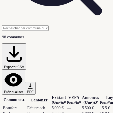
98 communes
Exporter CSV
Prévisualiser
PDF
Existant
VEFA
Annonces
Loy
Commune
▲
Canton
▴▾
(€/m²)
▴▾
(€/m²)
▴▾
(€/m²)
▴▾
(€/m²/m
Beaufort
Echternach
5 000 €
—
5 500 €
15.5 €