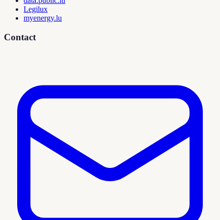
data.public.lu
Legilux
myenergy.lu
Contact