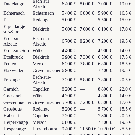
Esch-sur-
Dudelange
6 400 €
8 000 €
7 000 €
19.0 €
Alzette
Echternach
Echternach
5 400 €
6 800 €
5 900 €
16.5 €
Ell
Redange
5 000 €
—
5 500 €
15.0 €
Erpeldange-
Diekirch
5 600 €
7 000 €
6 100 €
17.0 €
sur-Sûre
Esch-sur-
Esch-sur-
6 700 €
8 200 €
7 200 €
19.5 €
Alzette
Alzette
Esch-sur-Sûre
Wiltz
4 400 €
—
4 900 €
14.0 €
Ettelbruck
Diekirch
5 900 €
7 300 €
6 500 €
17.5 €
Feulen
Mersch
6 200 €
7 800 €
6 800 €
18.5 €
Flaxweiler
Grevenmacher
6 800 €
—
7 400 €
19.5 €
Esch-sur-
Frisange
7 200 €
8 800 €
7 800 €
20.5 €
Alzette
Garnich
Capellen
8 200 €
—
8 800 €
22.0 €
Goesdorf
Wiltz
4 300 €
—
4 800 €
14.0 €
Grevenmacher
Grevenmacher
5 700 €
7 200 €
6 300 €
17.0 €
Grosbous
Redange
5 200 €
—
5 700 €
15.5 €
Habscht
Capellen
7 200 €
—
7 800 €
20.5 €
Helperknapp
Mersch
6 800 €
—
7 400 €
19.5 €
Hesperange
Luxembourg
9 400 €
11 500 €
10 200 €
25.5 €