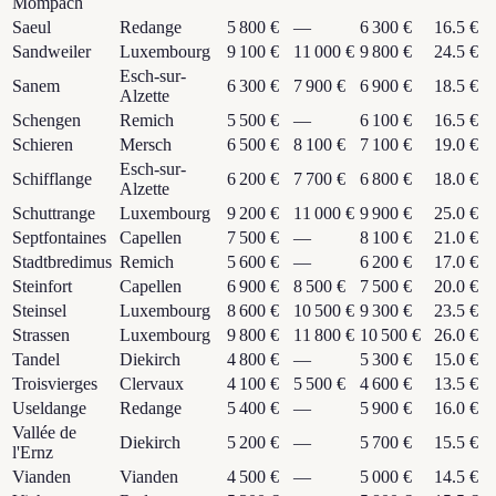
Mompach
Saeul
Redange
5 800 €
—
6 300 €
16.5 €
Sandweiler
Luxembourg
9 100 €
11 000 €
9 800 €
24.5 €
Esch-sur-
Sanem
6 300 €
7 900 €
6 900 €
18.5 €
Alzette
Schengen
Remich
5 500 €
—
6 100 €
16.5 €
Schieren
Mersch
6 500 €
8 100 €
7 100 €
19.0 €
Esch-sur-
Schifflange
6 200 €
7 700 €
6 800 €
18.0 €
Alzette
Schuttrange
Luxembourg
9 200 €
11 000 €
9 900 €
25.0 €
Septfontaines
Capellen
7 500 €
—
8 100 €
21.0 €
Stadtbredimus
Remich
5 600 €
—
6 200 €
17.0 €
Steinfort
Capellen
6 900 €
8 500 €
7 500 €
20.0 €
Steinsel
Luxembourg
8 600 €
10 500 €
9 300 €
23.5 €
Strassen
Luxembourg
9 800 €
11 800 €
10 500 €
26.0 €
Tandel
Diekirch
4 800 €
—
5 300 €
15.0 €
Troisvierges
Clervaux
4 100 €
5 500 €
4 600 €
13.5 €
Useldange
Redange
5 400 €
—
5 900 €
16.0 €
Vallée de
Diekirch
5 200 €
—
5 700 €
15.5 €
l'Ernz
Vianden
Vianden
4 500 €
—
5 000 €
14.5 €