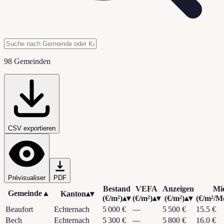
98 Gemeinden
CSV exportieren
Prévisualiser
PDF
Bestand
VEFA
Anzeigen
Mi
Gemeinde
▲
Kanton
▴▾
(€/m²)
▴▾
(€/m²)
▴▾
(€/m²)
▴▾
(€/m²/M
Beaufort
Echternach
5 000 €
—
5 500 €
15.5 €
Bech
Echternach
5 300 €
—
5 800 €
16.0 €