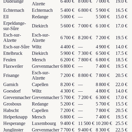
Dudelange
6 400 €
8 000 €
7 000 €
19.0 €
Alzette
Echternach
Echternach
5 400 €
6 800 €
5 900 €
16.5 €
Ell
Redange
5 000 €
—
5 500 €
15.0 €
Erpeldange-
Diekirch
5 600 €
7 000 €
6 100 €
17.0 €
sur-Sûre
Esch-sur-
Esch-sur-
6 700 €
8 200 €
7 200 €
19.5 €
Alzette
Alzette
Esch-sur-Sûre
Wiltz
4 400 €
—
4 900 €
14.0 €
Ettelbruck
Diekirch
5 900 €
7 300 €
6 500 €
17.5 €
Feulen
Mersch
6 200 €
7 800 €
6 800 €
18.5 €
Flaxweiler
Grevenmacher
6 800 €
—
7 400 €
19.5 €
Esch-sur-
Frisange
7 200 €
8 800 €
7 800 €
20.5 €
Alzette
Garnich
Capellen
8 200 €
—
8 800 €
22.0 €
Goesdorf
Wiltz
4 300 €
—
4 800 €
14.0 €
Grevenmacher
Grevenmacher
5 700 €
7 200 €
6 300 €
17.0 €
Grosbous
Redange
5 200 €
—
5 700 €
15.5 €
Habscht
Capellen
7 200 €
—
7 800 €
20.5 €
Helperknapp
Mersch
6 800 €
—
7 400 €
19.5 €
Hesperange
Luxembourg
9 400 €
11 500 €
10 200 €
25.5 €
Junglinster
Grevenmacher
7 700 €
9 400 €
8 300 €
22.5 €