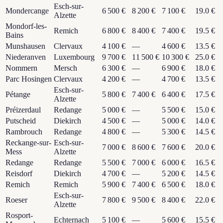
Esch-sur-
Mondercange
6 500 €
8 200 €
7 100 €
19.0 €
Alzette
Mondorf-les-
Remich
6 800 €
8 400 €
7 400 €
19.5 €
Bains
Munshausen
Clervaux
4 100 €
—
4 600 €
13.5 €
Niederanven
Luxembourg
9 700 €
11 500 €
10 300 €
25.0 €
Nommern
Mersch
6 300 €
—
6 900 €
18.0 €
Parc Hosingen
Clervaux
4 200 €
—
4 700 €
13.5 €
Esch-sur-
Pétange
5 800 €
7 400 €
6 400 €
17.5 €
Alzette
Préizerdaul
Redange
5 000 €
—
5 500 €
15.0 €
Putscheid
Diekirch
4 500 €
—
5 000 €
14.0 €
Rambrouch
Redange
4 800 €
—
5 300 €
14.5 €
Reckange-sur-
Esch-sur-
7 000 €
8 600 €
7 600 €
20.0 €
Mess
Alzette
Redange
Redange
5 500 €
7 000 €
6 000 €
16.5 €
Reisdorf
Diekirch
4 700 €
—
5 200 €
14.5 €
Remich
Remich
5 900 €
7 400 €
6 500 €
18.0 €
Esch-sur-
Roeser
7 800 €
9 500 €
8 400 €
22.0 €
Alzette
Rosport-
Echternach
5 100 €
—
5 600 €
15.5 €