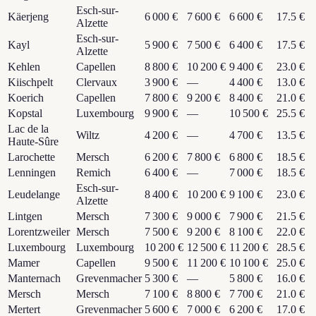
Esch-sur-
Käerjeng
6 000 €
7 600 €
6 600 €
17.5 €
Alzette
Esch-sur-
Kayl
5 900 €
7 500 €
6 400 €
17.5 €
Alzette
Kehlen
Capellen
8 800 €
10 200 €
9 400 €
23.0 €
Kiischpelt
Clervaux
3 900 €
—
4 400 €
13.0 €
Koerich
Capellen
7 800 €
9 200 €
8 400 €
21.0 €
Kopstal
Luxembourg
9 900 €
—
10 500 €
25.5 €
Lac de la
Wiltz
4 200 €
—
4 700 €
13.5 €
Haute-Sûre
Larochette
Mersch
6 200 €
7 800 €
6 800 €
18.5 €
Lenningen
Remich
6 400 €
—
7 000 €
18.5 €
Esch-sur-
Leudelange
8 400 €
10 200 €
9 100 €
23.0 €
Alzette
Lintgen
Mersch
7 300 €
9 000 €
7 900 €
21.5 €
Lorentzweiler
Mersch
7 500 €
9 200 €
8 100 €
22.0 €
Luxembourg
Luxembourg
10 200 €
12 500 €
11 200 €
28.5 €
Mamer
Capellen
9 500 €
11 200 €
10 100 €
25.0 €
Manternach
Grevenmacher
5 300 €
—
5 800 €
16.0 €
Mersch
Mersch
7 100 €
8 800 €
7 700 €
21.0 €
Mertert
Grevenmacher
5 600 €
7 000 €
6 200 €
17.0 €