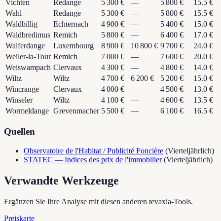
Vichten
Redange
5 300 €
—
5 800 €
15.5 €
Wahl
Redange
5 300 €
—
5 800 €
15.5 €
Waldbillig
Echternach
4 900 €
—
5 400 €
15.0 €
Waldbredimus
Remich
5 800 €
—
6 400 €
17.0 €
Walferdange
Luxembourg
8 900 €
10 800 €
9 700 €
24.0 €
Weiler-la-Tour
Remich
7 000 €
—
7 600 €
20.0 €
Weiswampach
Clervaux
4 300 €
—
4 800 €
14.0 €
Wiltz
Wiltz
4 700 €
6 200 €
5 200 €
15.0 €
Wincrange
Clervaux
4 000 €
—
4 500 €
13.0 €
Winseler
Wiltz
4 100 €
—
4 600 €
13.5 €
Wormeldange
Grevenmacher
5 500 €
—
6 100 €
16.5 €
Quellen
Observatoire de l'Habitat / Publicité Foncière
(
Vierteljährlich
)
STATEC — Indices des prix de l'immobilier
(
Vierteljährlich
)
Verwandte Werkzeuge
Ergänzen Sie Ihre Analyse mit diesen anderen tevaxia-Tools.
Preiskarte