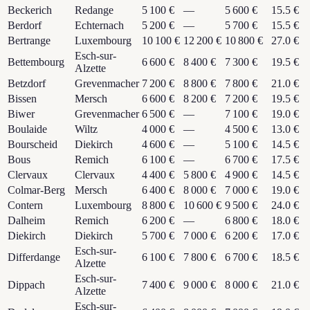
Beckerich
Redange
5 100 €
—
5 600 €
15.5 €
Berdorf
Echternach
5 200 €
—
5 700 €
15.5 €
Bertrange
Luxembourg
10 100 €
12 200 €
10 800 €
27.0 €
Esch-sur-
Bettembourg
6 600 €
8 400 €
7 300 €
19.5 €
Alzette
Betzdorf
Grevenmacher
7 200 €
8 800 €
7 800 €
21.0 €
Bissen
Mersch
6 600 €
8 200 €
7 200 €
19.5 €
Biwer
Grevenmacher
6 500 €
—
7 100 €
19.0 €
Boulaide
Wiltz
4 000 €
—
4 500 €
13.0 €
Bourscheid
Diekirch
4 600 €
—
5 100 €
14.5 €
Bous
Remich
6 100 €
—
6 700 €
17.5 €
Clervaux
Clervaux
4 400 €
5 800 €
4 900 €
14.5 €
Colmar-Berg
Mersch
6 400 €
8 000 €
7 000 €
19.0 €
Contern
Luxembourg
8 800 €
10 600 €
9 500 €
24.0 €
Dalheim
Remich
6 200 €
—
6 800 €
18.0 €
Diekirch
Diekirch
5 700 €
7 000 €
6 200 €
17.0 €
Esch-sur-
Differdange
6 100 €
7 800 €
6 700 €
18.5 €
Alzette
Esch-sur-
Dippach
7 400 €
9 000 €
8 000 €
21.0 €
Alzette
Esch-sur-