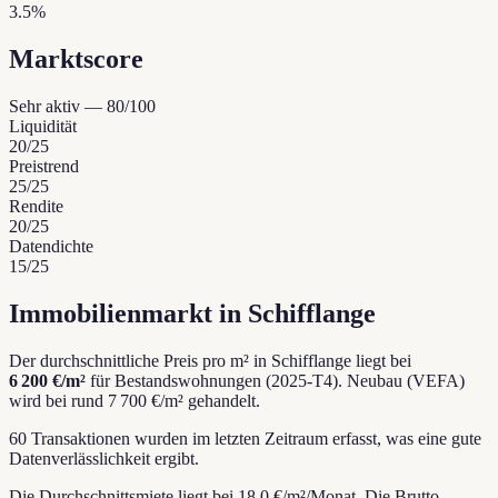
3.5%
Marktscore
Sehr aktiv
—
80
/100
Liquidität
20
/25
Preistrend
25
/25
Rendite
20
/25
Datendichte
15
/25
Immobilienmarkt in Schifflange
Der durchschnittliche Preis pro m² in Schifflange liegt bei
6 200 €/m²
für Bestandswohnungen (2025-T4).
Neubau (VEFA)
wird bei rund 7 700 €/m² gehandelt.
60 Transaktionen wurden im letzten Zeitraum erfasst, was eine gute
Datenverlässlichkeit ergibt.
Die Durchschnittsmiete liegt bei 18.0 €/m²/Monat.
Die Brutto-