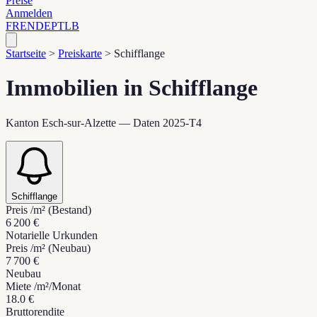
Preise
Anmelden
FR
EN
DE
PT
LB
Startseite
>
Preiskarte
>
Schifflange
Immobilien in Schifflange
Kanton Esch-sur-Alzette — Daten 2025-T4
Schifflange
Preis /m² (Bestand)
6 200 €
Notarielle Urkunden
Preis /m² (Neubau)
7 700 €
Neubau
Miete /m²/Monat
18.0 €
Bruttorendite