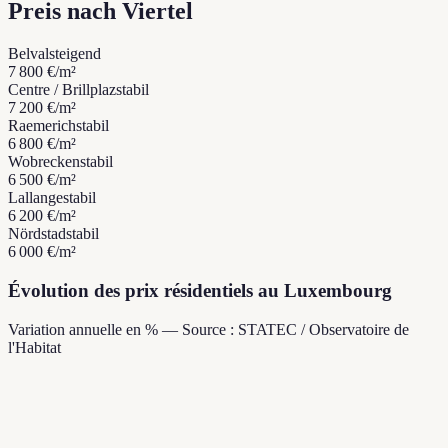
Preis nach Viertel
Belval
steigend
7 800 €
/m²
Centre / Brillplaz
stabil
7 200 €
/m²
Raemerich
stabil
6 800 €
/m²
Wobrecken
stabil
6 500 €
/m²
Lallange
stabil
6 200 €
/m²
Nördstad
stabil
6 000 €
/m²
Évolution des prix résidentiels au Luxembourg
Variation annuelle en % — Source : STATEC / Observatoire de
l'Habitat