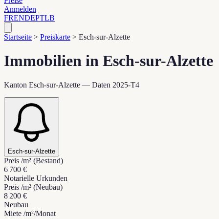
Preise
Anmelden
FR
EN
DE
PT
LB
Startseite
>
Preiskarte
>
Esch-sur-Alzette
Immobilien in Esch-sur-Alzette
Kanton Esch-sur-Alzette — Daten 2025-T4
Esch-sur-Alzette
Preis /m² (Bestand)
6 700 €
Notarielle Urkunden
Preis /m² (Neubau)
8 200 €
Neubau
Miete /m²/Monat