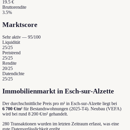
19.5 €
Bruttorendite
3.5%
Marktscore
Sehr aktiv
—
95
/100
Liquidität
25
/25
Preistrend
25
/25
Rendite
20
/25
Datendichte
25
/25
Immobilienmarkt in Esch-sur-Alzette
Der durchschnittliche Preis pro m² in Esch-sur-Alzette liegt bei
6 700 €/m²
für Bestandswohnungen (2025-T4).
Neubau (VEFA)
wird bei rund 8 200 €/m² gehandelt.
280 Transaktionen wurden im letzten Zeitraum erfasst, was eine
gute Datenverlässlichkeit ergibt.