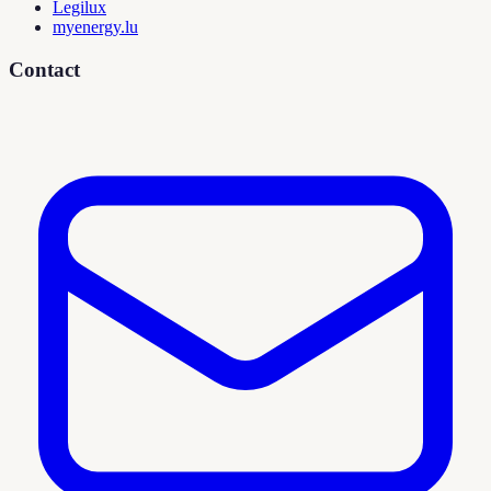
Legilux
myenergy.lu
Contact