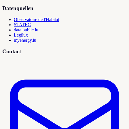
Datenquellen
Observatoire de l'Habitat
STATEC
data.public.lu
Legilux
myenergy.lu
Contact