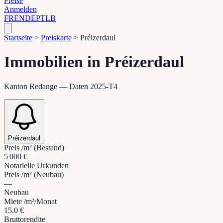
Preise
Anmelden
FR
EN
DE
PT
LB
Startseite
>
Preiskarte
>
Préizerdaul
Immobilien in Préizerdaul
Kanton Redange — Daten 2025-T4
Préizerdaul
Preis /m² (Bestand)
5 000 €
Notarielle Urkunden
Preis /m² (Neubau)
—
Neubau
Miete /m²/Monat
15.0 €
Bruttorendite