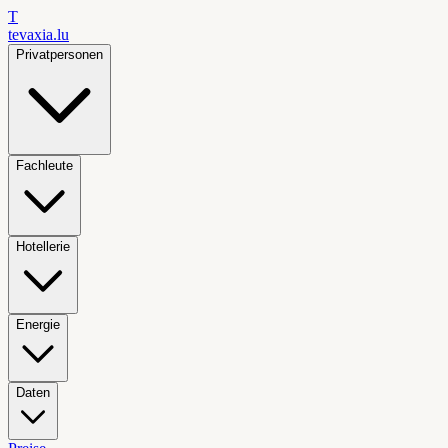
T
tevaxia
.lu
Privatpersonen
Fachleute
Hotellerie
Energie
Daten