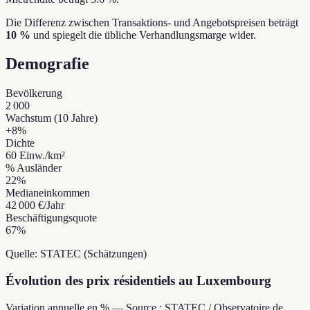
Die Differenz zwischen Transaktions- und Angebotspreisen beträgt
10 %
und spiegelt die übliche Verhandlungsmarge wider.
Demografie
Bevölkerung
2 000
Wachstum (10 Jahre)
+
8
%
Dichte
60
Einw./km²
% Ausländer
22
%
Medianeinkommen
42 000 €
/Jahr
Beschäftigungsquote
67
%
Quelle: STATEC (Schätzungen)
Évolution des prix résidentiels au Luxembourg
Variation annuelle en % — Source : STATEC / Observatoire de