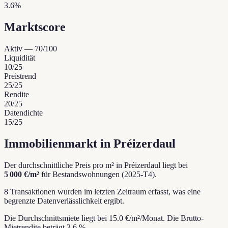
3.6%
Marktscore
Aktiv
—
70
/100
Liquidität
10
/25
Preistrend
25
/25
Rendite
20
/25
Datendichte
15
/25
Immobilienmarkt in Préizerdaul
Der durchschnittliche Preis pro m² in Préizerdaul liegt bei
5 000 €/m²
für Bestandswohnungen (2025-T4).
8 Transaktionen wurden im letzten Zeitraum erfasst, was eine
begrenzte Datenverlässlichkeit ergibt.
Die Durchschnittsmiete liegt bei 15.0 €/m²/Monat.
Die Brutto-
Mietrendite beträgt 3.6 %.