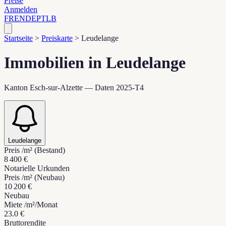
Preise
Anmelden
FR
EN
DE
PT
LB
Startseite
>
Preiskarte
>
Leudelange
Immobilien in Leudelange
Kanton Esch-sur-Alzette — Daten 2025-T4
Leudelange
Preis /m² (Bestand)
8 400 €
Notarielle Urkunden
Preis /m² (Neubau)
10 200 €
Neubau
Miete /m²/Monat
23.0 €
Bruttorendite