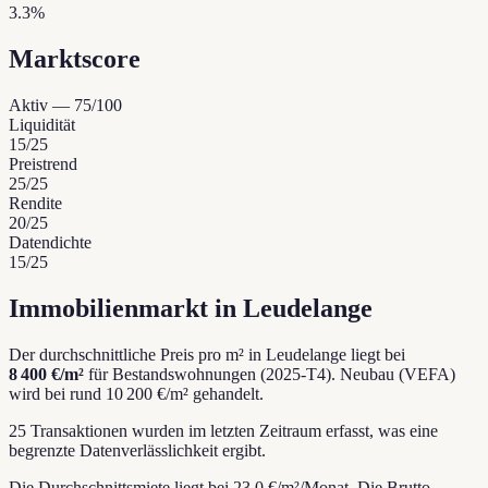
3.3%
Marktscore
Aktiv
—
75
/100
Liquidität
15
/25
Preistrend
25
/25
Rendite
20
/25
Datendichte
15
/25
Immobilienmarkt in Leudelange
Der durchschnittliche Preis pro m² in Leudelange liegt bei
8 400 €/m²
für Bestandswohnungen (2025-T4).
Neubau (VEFA)
wird bei rund 10 200 €/m² gehandelt.
25 Transaktionen wurden im letzten Zeitraum erfasst, was eine
begrenzte Datenverlässlichkeit ergibt.
Die Durchschnittsmiete liegt bei 23.0 €/m²/Monat.
Die Brutto-