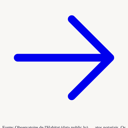
Fonte: Observatoire de l'Habitat (data.public.lu) — atos notariais. Os