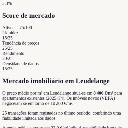
3.3%
Score de mercado
Ativo
—
75
/100
Liquidez
15
/25
Tendência de preços
25
/25
Rendimento
20
/25
Densidade de dados
15
/25
Mercado imobiliário em Leudelange
O preço médio por m² em Leudelange situa-se em
8 400 €/m²
para
apartamentos existentes (2025-T4).
Os imóveis novos (VEFA)
negoceiam-se em torno de 10 200 €/m².
25 transações foram registadas no último período, conferindo uma
fiabilidade limitada aos dados.
A renda média situa-se em 23.0 €/m²/mês.
A rentabilidade bruta de