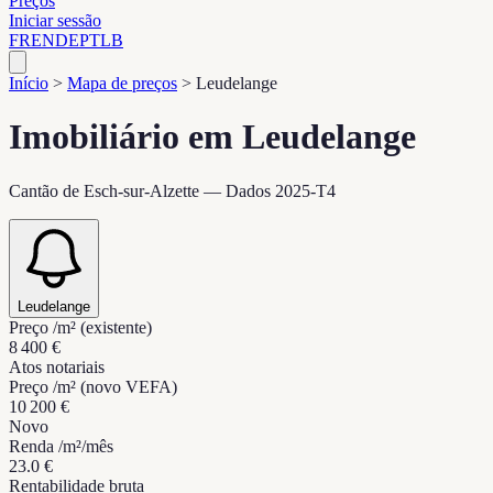
Preços
Iniciar sessão
FR
EN
DE
PT
LB
Início
>
Mapa de preços
>
Leudelange
Imobiliário em Leudelange
Cantão de Esch-sur-Alzette — Dados 2025-T4
Leudelange
Preço /m² (existente)
8 400 €
Atos notariais
Preço /m² (novo VEFA)
10 200 €
Novo
Renda /m²/mês
23.0 €
Rentabilidade bruta