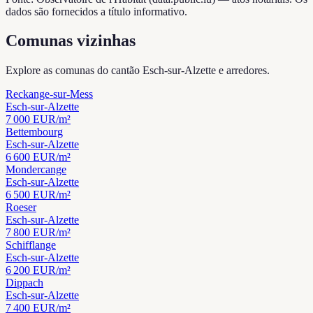
dados são fornecidos a título informativo.
Comunas vizinhas
Explore as comunas do cantão Esch-sur-Alzette e arredores.
Reckange-sur-Mess
Esch-sur-Alzette
7 000
EUR/m²
Bettembourg
Esch-sur-Alzette
6 600
EUR/m²
Mondercange
Esch-sur-Alzette
6 500
EUR/m²
Roeser
Esch-sur-Alzette
7 800
EUR/m²
Schifflange
Esch-sur-Alzette
6 200
EUR/m²
Dippach
Esch-sur-Alzette
7 400
EUR/m²