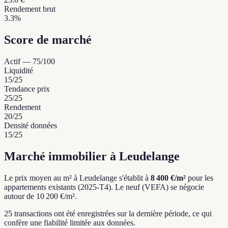
Rendement brut
3.3%
Score de marché
Actif
—
75
/100
Liquidité
15
/25
Tendance prix
25
/25
Rendement
20
/25
Densité données
15
/25
Marché immobilier à Leudelange
Le prix moyen au m² à Leudelange s'établit à
8 400 €/m²
pour les
appartements existants (2025-T4).
Le neuf (VEFA) se négocie
autour de 10 200 €/m².
25 transactions ont été enregistrées sur la dernière période, ce qui
confère une fiabilité limitée aux données.