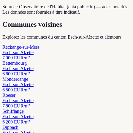
Source : Observatoire de l'Habitat (data.public.lu) — actes notariés.
Les données sont fournies à titre indicatif.
Communes voisines
Explorez les communes du canton Esch-sur-Alzette et alentours.
Reckange-sur-Mess
Esch-sur-Alzette
7 000
EUR/m²
Bettembourg
Esch-sur-Alzette
6 600
EUR/m²
Mondercange
Esch-sur-Alzette
6 500
EUR/m²
Roeser
Esch-sur-Alzette
7 800
EUR/m²
Schifflange
Esch-sur-Alzette
6 200
EUR/m²
Dippach
Esch-sur-Alzette