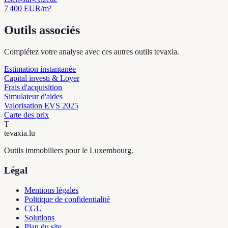
7 400
EUR/m²
Outils associés
Complétez votre analyse avec ces autres outils tevaxia.
Estimation instantanée
Capital investi & Loyer
Frais d'acquisition
Simulateur d'aides
Valorisation EVS 2025
Carte des prix
T
tevaxia
.lu
Outils immobiliers pour le Luxembourg.
Légal
Mentions légales
Politique de confidentialité
CGU
Solutions
Plan du site