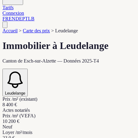
Tarifs
Connexion
FR
EN
DE
PT
LB
Accueil
>
Carte des prix
>
Leudelange
Immobilier à Leudelange
Canton de Esch-sur-Alzette — Données 2025-T4
Leudelange
Prix /m² (existant)
8 400 €
Actes notariés
Prix /m² (VEFA)
10 200 €
Neuf
Loyer /m²/mois
23.0 €