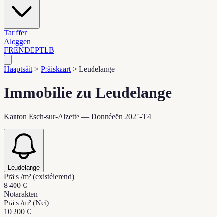
Tariffer
Aloggen
FR
EN
DE
PT
LB
Haaptsäit
>
Präiskaart
>
Leudelange
Immobilie zu Leudelange
Kanton Esch-sur-Alzette — Donnéeën 2025-T4
Leudelange
Präis /m² (existéierend)
8 400 €
Notarakten
Präis /m² (Nei)
10 200 €