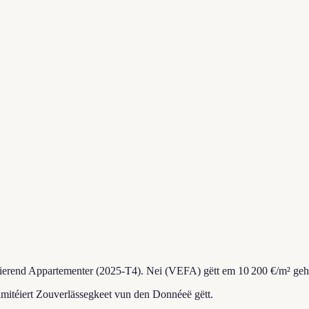
éierend Appartementer (2025-T4).
Nei (VEFA) gëtt em 10 200 €/m² geh
imitéiert Zouverlässegkeet vun den Donnéeë gëtt.