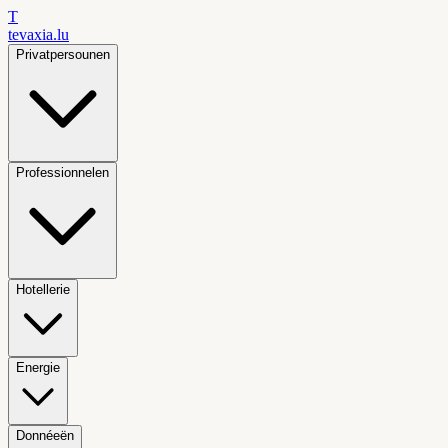
T
tevaxia
.lu
Privatpersounen
Professionnelen
Hotellerie
Energie
Donnéeën