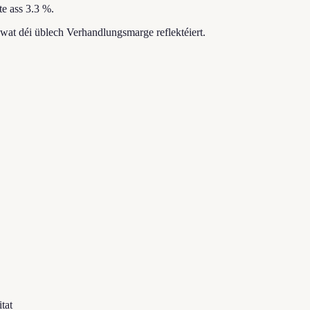
e ass 3.3 %.
 wat déi üblech Verhandlungsmarge reflektéiert.
tat