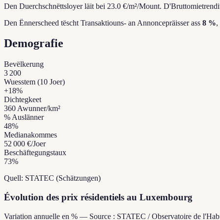
Den Duerchschnëttsloyer läit bei 23.0 €/m²/Mount.
D'Bruttomietrendit
Den Ënnerscheed tëscht Transaktiouns- an Annoncepräisser ass
8 %
,
Demografie
Bevëlkerung
3 200
Wuesstem (10 Joer)
+
18
%
Dichtegkeet
360
Awunner/km²
% Auslänner
48
%
Medianakommes
52 000 €
/Joer
Beschäftegungstaux
73
%
Quell: STATEC (Schätzungen)
Évolution des prix résidentiels au Luxembourg
Variation annuelle en % — Source : STATEC / Observatoire de l'Habi