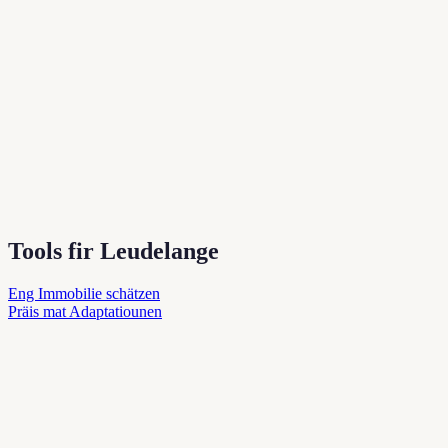
Tools fir Leudelange
Eng Immobilie schätzen
Präis mat Adaptatiounen