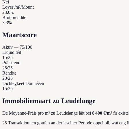
Nei
Loyer /m²/Mount
23.0 €
Bruttorendite
3.3%
Maartscore
Aktiv
—
75
/100
Liquiditéit
15
/25
Präistrend
25
/25
Rendite
20
/25
Dichtegkeet Donnéeën
15
/25
Immobiliemaart zu Leudelange
De Moyenne-Präis pro m² zu Leudelange läit bei
8 400 €/m²
fir exist
25 Transaktiounen goufen an der leschter Periode opgeholl, wat eng l