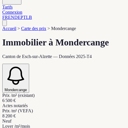
Tarifs
Connexion
FR
EN
DE
PT
LB
Accueil
>
Carte des prix
>
Mondercange
Immobilier à Mondercange
Canton de Esch-sur-Alzette — Données 2025-T4
Mondercange
Prix /m² (existant)
6 500 €
Actes notariés
Prix /m² (VEFA)
8 200 €
Neuf
Loyer /m²/mois