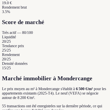
19.0 €
Rendement brut
3.5%
Score de marché
Très actif
—
80
/100
Liquidité
20
/25
Tendance prix
25
/25
Rendement
20
/25
Densité données
15
/25
Marché immobilier à Mondercange
Le prix moyen au m² à Mondercange s'établit à
6 500 €/m²
pour les
appartements existants (2025-T4).
Le neuf (VEFA) se négocie
autour de 8 200 €/m².
55 transactions ont été enregistrées sur la dernière période, ce qui