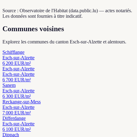
Source : Observatoire de l'Habitat (data.public.lu) — actes notariés.
Les données sont fournies à titre indicatif.
Communes voisines
Explorez les communes du canton Esch-sur-Alzette et alentours.
Schifflange
Esch-sur-Alzette
6 200
EUR/m²
Esch-sur-Alzette
Esch-sur-Alzette
6 700
EUR/m²
Sanem
Esch-sur-Alzette
6 300
EUR/m²
Reckange-sur-Mess
Esch-sur-Alzette
7 000
EUR/m²
Differdange
Esch-sur-Alzette
6 100
EUR/m²
Dippach