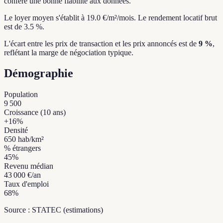
confère une bonne fiabilité aux données.
Le loyer moyen s'établit à 19.0 €/m²/mois.
Le rendement locatif brut
est de 3.5 %.
L'écart entre les prix de transaction et les prix annoncés est de
9 %
,
reflétant la marge de négociation typique.
Démographie
Population
9 500
Croissance (10 ans)
+
16
%
Densité
650
hab/km²
% étrangers
45
%
Revenu médian
43 000 €
/an
Taux d'emploi
68
%
Source : STATEC (estimations)