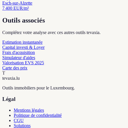
Esch-sur-Alzette
7 400
EUR/m²
Outils associés
Complétez votre analyse avec ces autres outils tevaxia.
Estimation instantanée
Capital investi & Loyer
Frais d'acquisition
Simulateur d'aides
Valorisation EVS 2025
Carte des prix
T
tevaxia
.lu
Outils immobiliers pour le Luxembourg.
Légal
Mentions légales
Politique de confidentialité
CGU
Solutions