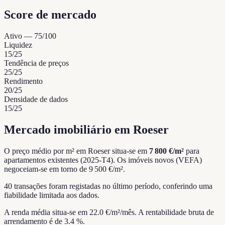
Score de mercado
Ativo
—
75
/100
Liquidez
15
/25
Tendência de preços
25
/25
Rendimento
20
/25
Densidade de dados
15
/25
Mercado imobiliário em Roeser
O preço médio por m² em Roeser situa-se em
7 800 €/m²
para
apartamentos existentes (2025-T4).
Os imóveis novos (VEFA)
negoceiam-se em torno de 9 500 €/m².
40 transações foram registadas no último período, conferindo uma
fiabilidade limitada aos dados.
A renda média situa-se em 22.0 €/m²/mês.
A rentabilidade bruta de
arrendamento é de 3.4 %.