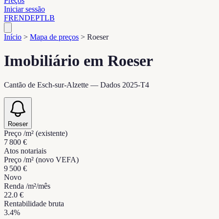
Preços
Iniciar sessão
FR
EN
DE
PT
LB
Início
>
Mapa de preços
>
Roeser
Imobiliário em Roeser
Cantão de Esch-sur-Alzette — Dados 2025-T4
Roeser
Preço /m² (existente)
7 800 €
Atos notariais
Preço /m² (novo VEFA)
9 500 €
Novo
Renda /m²/mês
22.0 €
Rentabilidade bruta
3.4%