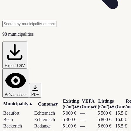
98 municipalities
Export CSV
Prévisualiser
PDF
Existing
VEFA
Listings
Re
Municipality
▲
Canton
▴▾
(€/m²)
▴▾
(€/m²)
▴▾
(€/m²)
▴▾
(€/m²/m
Beaufort
Echternach
5 000 €
—
5 500 €
15.5 €
Bech
Echternach
5 300 €
—
5 800 €
16.0 €
Beckerich
Redange
5 100 €
—
5 600 €
15.5 €