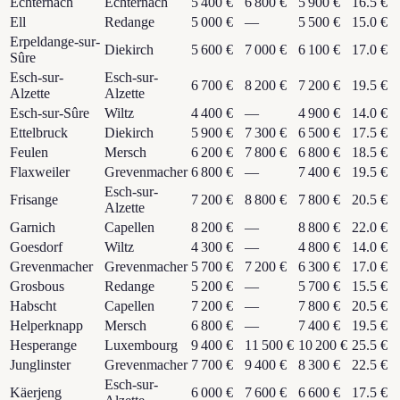
Echternach
Echternach
5 400 €
6 800 €
5 900 €
16.5 €
Ell
Redange
5 000 €
—
5 500 €
15.0 €
Erpeldange-sur-
Diekirch
5 600 €
7 000 €
6 100 €
17.0 €
Sûre
Esch-sur-
Esch-sur-
6 700 €
8 200 €
7 200 €
19.5 €
Alzette
Alzette
Esch-sur-Sûre
Wiltz
4 400 €
—
4 900 €
14.0 €
Ettelbruck
Diekirch
5 900 €
7 300 €
6 500 €
17.5 €
Feulen
Mersch
6 200 €
7 800 €
6 800 €
18.5 €
Flaxweiler
Grevenmacher
6 800 €
—
7 400 €
19.5 €
Esch-sur-
Frisange
7 200 €
8 800 €
7 800 €
20.5 €
Alzette
Garnich
Capellen
8 200 €
—
8 800 €
22.0 €
Goesdorf
Wiltz
4 300 €
—
4 800 €
14.0 €
Grevenmacher
Grevenmacher
5 700 €
7 200 €
6 300 €
17.0 €
Grosbous
Redange
5 200 €
—
5 700 €
15.5 €
Habscht
Capellen
7 200 €
—
7 800 €
20.5 €
Helperknapp
Mersch
6 800 €
—
7 400 €
19.5 €
Hesperange
Luxembourg
9 400 €
11 500 €
10 200 €
25.5 €
Junglinster
Grevenmacher
7 700 €
9 400 €
8 300 €
22.5 €
Esch-sur-
Käerjeng
6 000 €
7 600 €
6 600 €
17.5 €