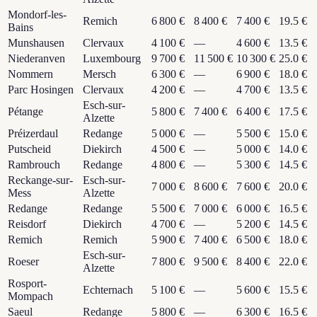
Mondorf-les-
Remich
6 800 €
8 400 €
7 400 €
19.5 €
Bains
Munshausen
Clervaux
4 100 €
—
4 600 €
13.5 €
Niederanven
Luxembourg
9 700 €
11 500 €
10 300 €
25.0 €
Nommern
Mersch
6 300 €
—
6 900 €
18.0 €
Parc Hosingen
Clervaux
4 200 €
—
4 700 €
13.5 €
Esch-sur-
Pétange
5 800 €
7 400 €
6 400 €
17.5 €
Alzette
Préizerdaul
Redange
5 000 €
—
5 500 €
15.0 €
Putscheid
Diekirch
4 500 €
—
5 000 €
14.0 €
Rambrouch
Redange
4 800 €
—
5 300 €
14.5 €
Reckange-sur-
Esch-sur-
7 000 €
8 600 €
7 600 €
20.0 €
Mess
Alzette
Redange
Redange
5 500 €
7 000 €
6 000 €
16.5 €
Reisdorf
Diekirch
4 700 €
—
5 200 €
14.5 €
Remich
Remich
5 900 €
7 400 €
6 500 €
18.0 €
Esch-sur-
Roeser
7 800 €
9 500 €
8 400 €
22.0 €
Alzette
Rosport-
Echternach
5 100 €
—
5 600 €
15.5 €
Mompach
Saeul
Redange
5 800 €
—
6 300 €
16.5 €