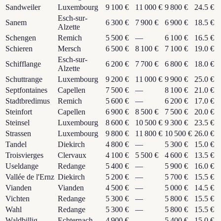
Sandweiler
Luxembourg
9 100 €
11 000 €
9 800 €
24.5 €
Esch-sur-
Sanem
6 300 €
7 900 €
6 900 €
18.5 €
Alzette
Schengen
Remich
5 500 €
—
6 100 €
16.5 €
Schieren
Mersch
6 500 €
8 100 €
7 100 €
19.0 €
Esch-sur-
Schifflange
6 200 €
7 700 €
6 800 €
18.0 €
Alzette
Schuttrange
Luxembourg
9 200 €
11 000 €
9 900 €
25.0 €
Septfontaines
Capellen
7 500 €
—
8 100 €
21.0 €
Stadtbredimus
Remich
5 600 €
—
6 200 €
17.0 €
Steinfort
Capellen
6 900 €
8 500 €
7 500 €
20.0 €
Steinsel
Luxembourg
8 600 €
10 500 €
9 300 €
23.5 €
Strassen
Luxembourg
9 800 €
11 800 €
10 500 €
26.0 €
Tandel
Diekirch
4 800 €
—
5 300 €
15.0 €
Troisvierges
Clervaux
4 100 €
5 500 €
4 600 €
13.5 €
Useldange
Redange
5 400 €
—
5 900 €
16.0 €
Vallée de l'Ernz
Diekirch
5 200 €
—
5 700 €
15.5 €
Vianden
Vianden
4 500 €
—
5 000 €
14.5 €
Vichten
Redange
5 300 €
—
5 800 €
15.5 €
Wahl
Redange
5 300 €
—
5 800 €
15.5 €
Waldbillig
Echternach
4 900 €
—
5 400 €
15.0 €