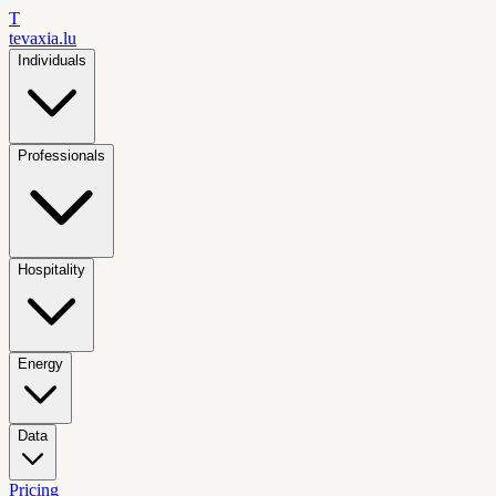
T
tevaxia
.lu
Individuals
Professionals
Hospitality
Energy
Data
Pricing