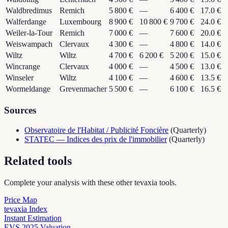
Waldbredimus
Remich
5 800 €
—
6 400 €
17.0 €
Walferdange
Luxembourg
8 900 €
10 800 €
9 700 €
24.0 €
Weiler-la-Tour
Remich
7 000 €
—
7 600 €
20.0 €
Weiswampach
Clervaux
4 300 €
—
4 800 €
14.0 €
Wiltz
Wiltz
4 700 €
6 200 €
5 200 €
15.0 €
Wincrange
Clervaux
4 000 €
—
4 500 €
13.0 €
Winseler
Wiltz
4 100 €
—
4 600 €
13.5 €
Wormeldange
Grevenmacher
5 500 €
—
6 100 €
16.5 €
Sources
Observatoire de l'Habitat / Publicité Foncière
(
Quarterly
)
STATEC — Indices des prix de l'immobilier
(
Quarterly
)
Related tools
Complete your analysis with these other tevaxia tools.
Price Map
tevaxia Index
Instant Estimation
EVS 2025 Valuation