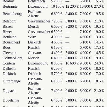
Berdorf
Echternach
5 200 €
—
5 700 €
15.5 €
Bertrange
Luxembourg
10 100 €
12 200 €
10 800 €
27.0 €
Esch-sur-
Bettembourg
6 600 €
8 400 €
7 300 €
19.5 €
Alzette
Betzdorf
Grevenmacher
7 200 €
8 800 €
7 800 €
21.0 €
Bissen
Mersch
6 600 €
8 200 €
7 200 €
19.5 €
Biwer
Grevenmacher
6 500 €
—
7 100 €
19.0 €
Boulaide
Wiltz
4 000 €
—
4 500 €
13.0 €
Bourscheid
Diekirch
4 600 €
—
5 100 €
14.5 €
Bous
Remich
6 100 €
—
6 700 €
17.5 €
Clervaux
Clervaux
4 400 €
5 800 €
4 900 €
14.5 €
Colmar-Berg
Mersch
6 400 €
8 000 €
7 000 €
19.0 €
Contern
Luxembourg
8 800 €
10 600 €
9 500 €
24.0 €
Dalheim
Remich
6 200 €
—
6 800 €
18.0 €
Diekirch
Diekirch
5 700 €
7 000 €
6 200 €
17.0 €
Esch-sur-
Differdange
6 100 €
7 800 €
6 700 €
18.5 €
Alzette
Esch-sur-
Dippach
7 400 €
9 000 €
8 000 €
21.0 €
Alzette
Esch-sur-
Dudelange
6 400 €
8 000 €
7 000 €
19.0 €
Alzette