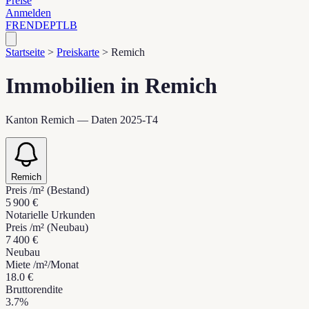
Preise
Anmelden
FR
EN
DE
PT
LB
Startseite
>
Preiskarte
>
Remich
Immobilien in Remich
Kanton Remich — Daten 2025-T4
Remich
Preis /m² (Bestand)
5 900 €
Notarielle Urkunden
Preis /m² (Neubau)
7 400 €
Neubau
Miete /m²/Monat
18.0 €
Bruttorendite
3.7%