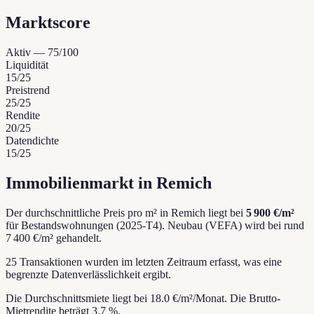
Marktscore
Aktiv
—
75
/100
Liquidität
15
/25
Preistrend
25
/25
Rendite
20
/25
Datendichte
15
/25
Immobilienmarkt in Remich
Der durchschnittliche Preis pro m² in Remich liegt bei
5 900 €/m²
für Bestandswohnungen (2025-T4).
Neubau (VEFA) wird bei rund
7 400 €/m² gehandelt.
25 Transaktionen wurden im letzten Zeitraum erfasst, was eine
begrenzte Datenverlässlichkeit ergibt.
Die Durchschnittsmiete liegt bei 18.0 €/m²/Monat.
Die Brutto-
Mietrendite beträgt 3.7 %.