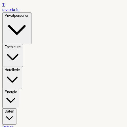
T
tevaxia
.lu
Privatpersonen
Fachleute
Hotellerie
Energie
Daten