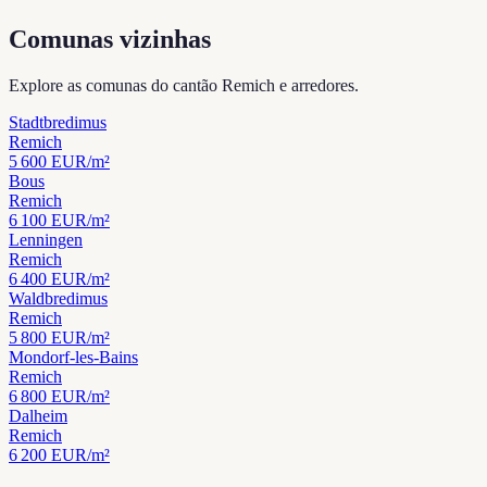
Comunas vizinhas
Explore as comunas do cantão Remich e arredores.
Stadtbredimus
Remich
5 600
EUR/m²
Bous
Remich
6 100
EUR/m²
Lenningen
Remich
6 400
EUR/m²
Waldbredimus
Remich
5 800
EUR/m²
Mondorf-les-Bains
Remich
6 800
EUR/m²
Dalheim
Remich
6 200
EUR/m²