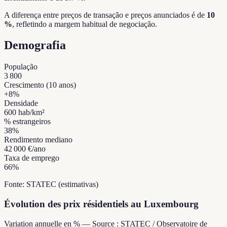
A diferença entre preços de transação e preços anunciados é de
10
%
, refletindo a margem habitual de negociação.
Demografia
População
3 800
Crescimento (10 anos)
+
8
%
Densidade
600
hab/km²
% estrangeiros
38
%
Rendimento mediano
42 000 €
/ano
Taxa de emprego
66
%
Fonte: STATEC (estimativas)
Évolution des prix résidentiels au Luxembourg
Variation annuelle en % — Source : STATEC / Observatoire de