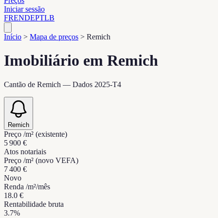
Preços
Iniciar sessão
FR
EN
DE
PT
LB
Início
>
Mapa de preços
>
Remich
Imobiliário em Remich
Cantão de Remich — Dados 2025-T4
Remich
Preço /m² (existente)
5 900 €
Atos notariais
Preço /m² (novo VEFA)
7 400 €
Novo
Renda /m²/mês
18.0 €
Rentabilidade bruta
3.7%