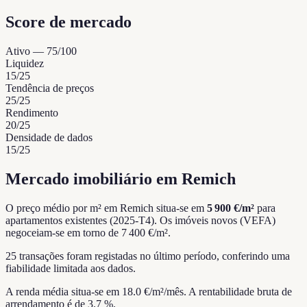
Score de mercado
Ativo
—
75
/100
Liquidez
15
/25
Tendência de preços
25
/25
Rendimento
20
/25
Densidade de dados
15
/25
Mercado imobiliário em Remich
O preço médio por m² em Remich situa-se em
5 900 €/m²
para
apartamentos existentes (2025-T4).
Os imóveis novos (VEFA)
negoceiam-se em torno de 7 400 €/m².
25 transações foram registadas no último período, conferindo uma
fiabilidade limitada aos dados.
A renda média situa-se em 18.0 €/m²/mês.
A rentabilidade bruta de
arrendamento é de 3.7 %.