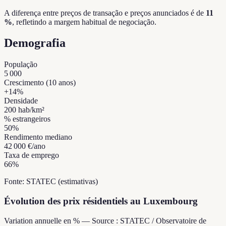
A diferença entre preços de transação e preços anunciados é de
11
%
, refletindo a margem habitual de negociação.
Demografia
População
5 000
Crescimento (10 anos)
+
14
%
Densidade
200
hab/km²
% estrangeiros
50
%
Rendimento mediano
42 000 €
/ano
Taxa de emprego
66
%
Fonte: STATEC (estimativas)
Évolution des prix résidentiels au Luxembourg
Variation annuelle en % — Source : STATEC / Observatoire de