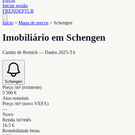
Preços
Iniciar sessão
FR
EN
DE
PT
LB
Início
>
Mapa de preços
>
Schengen
Imobiliário em Schengen
Cantão de Remich — Dados 2025-T4
Schengen
Preço /m² (existente)
5 500 €
Atos notariais
Preço /m² (novo VEFA)
—
Novo
Renda /m²/mês
16.5 €
Rentabilidade bruta