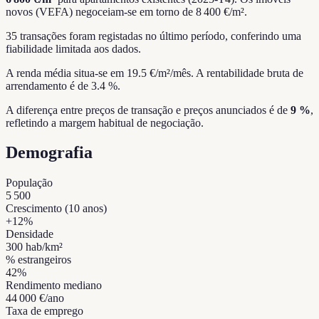
novos (VEFA) negoceiam-se em torno de 8 400 €/m².
35 transações foram registadas no último período, conferindo uma
fiabilidade limitada aos dados.
A renda média situa-se em 19.5 €/m²/mês.
A rentabilidade bruta de
arrendamento é de 3.4 %.
A diferença entre preços de transação e preços anunciados é de
9 %
,
refletindo a margem habitual de negociação.
Demografia
População
5 500
Crescimento (10 anos)
+
12
%
Densidade
300
hab/km²
% estrangeiros
42
%
Rendimento mediano
44 000 €
/ano
Taxa de emprego