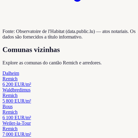
Fonte: Observatoire de l'Habitat (data.public.lu) — atos notariais. Os
dados são fornecidos a título informativo.
Comunas vizinhas
Explore as comunas do cantão Remich e arredores.
Dalheim
Remich
6 200
EUR/m²
Waldbredimus
Remich
5 800
EUR/m²
Bous
Remich
6 100
EUR/m²
Weiler-la-Tour
Remich
7 000
EUR/m²