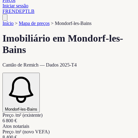
Preços
Iniciar sessão
FR
EN
DE
PT
LB
Início
>
Mapa de preços
>
Mondorf-les-Bains
Imobiliário em Mondorf-les-
Bains
Cantão de Remich — Dados 2025-T4
Mondorf-les-Bains
Preço /m² (existente)
6 800 €
Atos notariais
Preço /m² (novo VEFA)
8 400 €