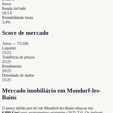
Novo
Renda /m²/mês
19.5 €
Rentabilidade bruta
3.4%
Score de mercado
Ativo
—
75
/100
Liquidez
15
/25
Tendência de preços
25
/25
Rendimento
20
/25
Densidade de dados
15
/25
Mercado imobiliário em Mondorf-les-
Bains
O preço médio por m² em Mondorf-les-Bains situa-se em
6 800 €/m²
para apartamentos existentes (2025-T4).
Os imóveis