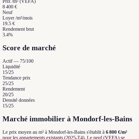
Prix /m² (VEFA)
8 400 €
Neuf
Loyer /m²/mois
19.5 €
Rendement brut
3.4%
Score de marché
Actif
—
75
/100
Liquidité
15
/25
Tendance prix
25
/25
Rendement
20
/25
Densité données
15
/25
Marché immobilier à Mondorf-les-Bains
Le prix moyen au m² à Mondorf-les-Bains s'établit à
6 800 €/m²
pour les appartements existants (2025-T4).
Le neuf (VEFA) se