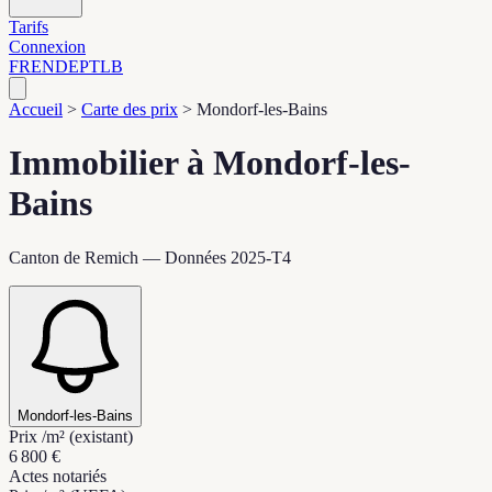
Tarifs
Connexion
FR
EN
DE
PT
LB
Accueil
>
Carte des prix
>
Mondorf-les-Bains
Immobilier à Mondorf-les-
Bains
Canton de Remich — Données 2025-T4
Mondorf-les-Bains
Prix /m² (existant)
6 800 €
Actes notariés