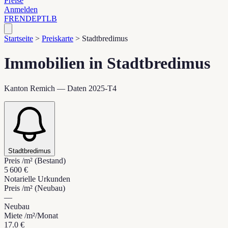
Preise
Anmelden
FR
EN
DE
PT
LB
Startseite
>
Preiskarte
>
Stadtbredimus
Immobilien in Stadtbredimus
Kanton Remich — Daten 2025-T4
Stadtbredimus
Preis /m² (Bestand)
5 600 €
Notarielle Urkunden
Preis /m² (Neubau)
—
Neubau
Miete /m²/Monat
17.0 €