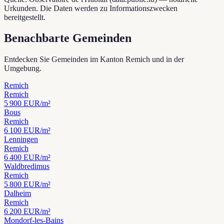
Urkunden. Die Daten werden zu Informationszwecken
bereitgestellt.
Benachbarte Gemeinden
Entdecken Sie Gemeinden im Kanton Remich und in der
Umgebung.
Remich
Remich
5 900
EUR/m²
Bous
Remich
6 100
EUR/m²
Lenningen
Remich
6 400
EUR/m²
Waldbredimus
Remich
5 800
EUR/m²
Dalheim
Remich
6 200
EUR/m²
Mondorf-les-Bains