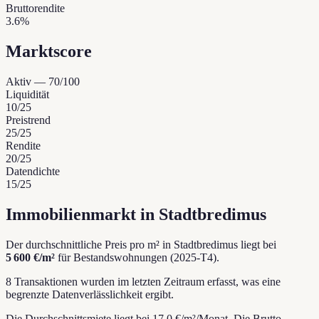
Bruttorendite
3.6%
Marktscore
Aktiv
—
70
/100
Liquidität
10
/25
Preistrend
25
/25
Rendite
20
/25
Datendichte
15
/25
Immobilienmarkt in Stadtbredimus
Der durchschnittliche Preis pro m² in Stadtbredimus liegt bei
5 600 €/m²
für Bestandswohnungen (2025-T4).
8 Transaktionen wurden im letzten Zeitraum erfasst, was eine
begrenzte Datenverlässlichkeit ergibt.
Die Durchschnittsmiete liegt bei 17.0 €/m²/Monat.
Die Brutto-