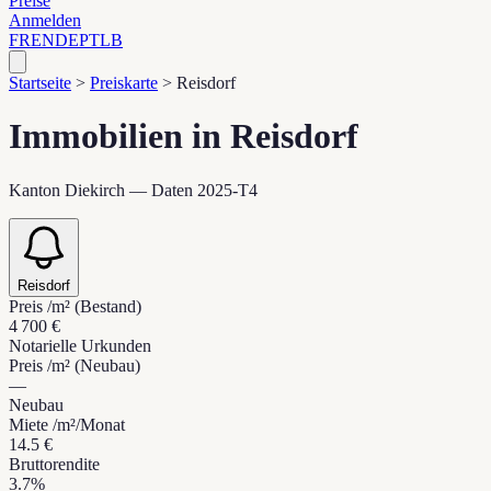
Preise
Anmelden
FR
EN
DE
PT
LB
Startseite
>
Preiskarte
>
Reisdorf
Immobilien in Reisdorf
Kanton Diekirch — Daten 2025-T4
Reisdorf
Preis /m² (Bestand)
4 700 €
Notarielle Urkunden
Preis /m² (Neubau)
—
Neubau
Miete /m²/Monat
14.5 €
Bruttorendite
3.7%