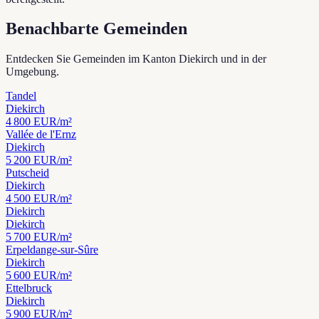
Benachbarte Gemeinden
Entdecken Sie Gemeinden im Kanton Diekirch und in der
Umgebung.
Tandel
Diekirch
4 800
EUR/m²
Vallée de l'Ernz
Diekirch
5 200
EUR/m²
Putscheid
Diekirch
4 500
EUR/m²
Diekirch
Diekirch
5 700
EUR/m²
Erpeldange-sur-Sûre
Diekirch
5 600
EUR/m²
Ettelbruck
Diekirch
5 900
EUR/m²