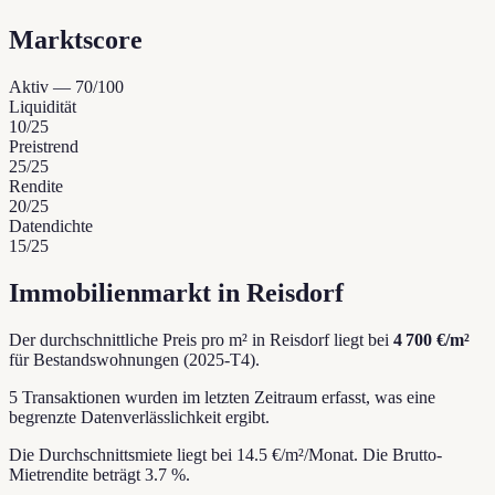
Marktscore
Aktiv
—
70
/100
Liquidität
10
/25
Preistrend
25
/25
Rendite
20
/25
Datendichte
15
/25
Immobilienmarkt in Reisdorf
Der durchschnittliche Preis pro m² in Reisdorf liegt bei
4 700 €/m²
für Bestandswohnungen (2025-T4).
5 Transaktionen wurden im letzten Zeitraum erfasst, was eine
begrenzte Datenverlässlichkeit ergibt.
Die Durchschnittsmiete liegt bei 14.5 €/m²/Monat.
Die Brutto-
Mietrendite beträgt 3.7 %.