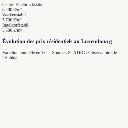
Centre Ettelbruck
stabil
6 200 €
/m²
Warken
stabil
5 700 €
/m²
Ingeldorf
stabil
5 500 €
/m²
Évolution des prix résidentiels au Luxembourg
Variation annuelle en % — Source : STATEC / Observatoire de
l'Habitat