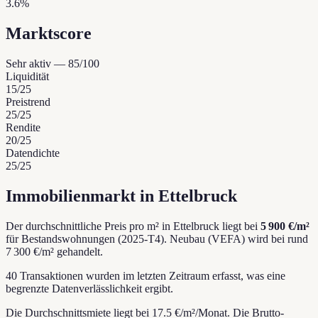
3.6%
Marktscore
Sehr aktiv
—
85
/100
Liquidität
15
/25
Preistrend
25
/25
Rendite
20
/25
Datendichte
25
/25
Immobilienmarkt in Ettelbruck
Der durchschnittliche Preis pro m² in Ettelbruck liegt bei
5 900 €/m²
für Bestandswohnungen (2025-T4).
Neubau (VEFA) wird bei rund
7 300 €/m² gehandelt.
40 Transaktionen wurden im letzten Zeitraum erfasst, was eine
begrenzte Datenverlässlichkeit ergibt.
Die Durchschnittsmiete liegt bei 17.5 €/m²/Monat.
Die Brutto-