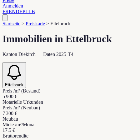
Preise
Anmelden
FR
EN
DE
PT
LB
Startseite
>
Preiskarte
>
Ettelbruck
Immobilien in Ettelbruck
Kanton Diekirch — Daten 2025-T4
Ettelbruck
Preis /m² (Bestand)
5 900 €
Notarielle Urkunden
Preis /m² (Neubau)
7 300 €
Neubau
Miete /m²/Monat
17.5 €
Bruttorendite