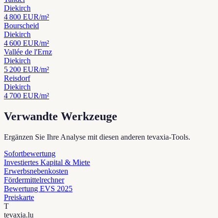
Diekirch
4 800
EUR/m²
Bourscheid
Diekirch
4 600
EUR/m²
Vallée de l'Ernz
Diekirch
5 200
EUR/m²
Reisdorf
Diekirch
4 700
EUR/m²
Verwandte Werkzeuge
Ergänzen Sie Ihre Analyse mit diesen anderen tevaxia-Tools.
Sofortbewertung
Investiertes Kapital & Miete
Erwerbsnebenkosten
Fördermittelrechner
Bewertung EVS 2025
Preiskarte
T
tevaxia
.lu