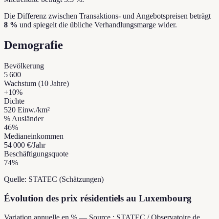
Die Differenz zwischen Transaktions- und Angebotspreisen beträgt
8 %
und spiegelt die übliche Verhandlungsmarge wider.
Demografie
Bevölkerung
5 600
Wachstum (10 Jahre)
+
10
%
Dichte
520
Einw./km²
% Ausländer
46
%
Medianeinkommen
54 000 €
/Jahr
Beschäftigungsquote
74
%
Quelle: STATEC (Schätzungen)
Évolution des prix résidentiels au Luxembourg
Variation annuelle en % — Source : STATEC / Observatoire de