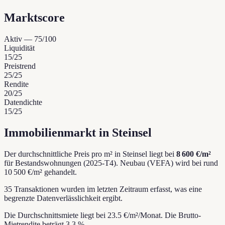
Marktscore
Aktiv
—
75
/100
Liquidität
15
/25
Preistrend
25
/25
Rendite
20
/25
Datendichte
15
/25
Immobilienmarkt in Steinsel
Der durchschnittliche Preis pro m² in Steinsel liegt bei
8 600 €/m²
für Bestandswohnungen (2025-T4).
Neubau (VEFA) wird bei rund
10 500 €/m² gehandelt.
35 Transaktionen wurden im letzten Zeitraum erfasst, was eine
begrenzte Datenverlässlichkeit ergibt.
Die Durchschnittsmiete liegt bei 23.5 €/m²/Monat.
Die Brutto-
Mietrendite beträgt 3.3 %.