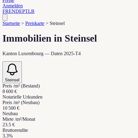
Preise
Anmelden
FR
EN
DE
PT
LB
Startseite
>
Preiskarte
>
Steinsel
Immobilien in Steinsel
Kanton Luxembourg — Daten 2025-T4
Steinsel
Preis /m² (Bestand)
8 600 €
Notarielle Urkunden
Preis /m² (Neubau)
10 500 €
Neubau
Miete /m²/Monat
23.5 €
Bruttorendite
3.3%