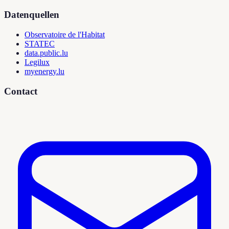
Datenquellen
Observatoire de l'Habitat
STATEC
data.public.lu
Legilux
myenergy.lu
Contact