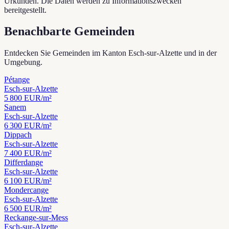
Urkunden. Die Daten werden zu Informationszwecken
bereitgestellt.
Benachbarte Gemeinden
Entdecken Sie Gemeinden im Kanton Esch-sur-Alzette und in der
Umgebung.
Pétange
Esch-sur-Alzette
5 800
EUR/m²
Sanem
Esch-sur-Alzette
6 300
EUR/m²
Dippach
Esch-sur-Alzette
7 400
EUR/m²
Differdange
Esch-sur-Alzette
6 100
EUR/m²
Mondercange
Esch-sur-Alzette
6 500
EUR/m²
Reckange-sur-Mess
Esch-sur-Alzette