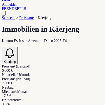
Preise
Anmelden
FR
EN
DE
PT
LB
Startseite
>
Preiskarte
>
Käerjeng
Immobilien in Käerjeng
Kanton Esch-sur-Alzette — Daten 2025-T4
Käerjeng
Preis /m² (Bestand)
6 000 €
Notarielle Urkunden
Preis /m² (Neubau)
7 600 €
Neubau
Miete /m²/Monat
17.5 €
Bruttorendite
3.5%