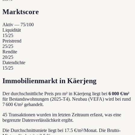
Marktscore
Aktiv
—
75
/100
Liquidität
15
/25
Preistrend
25
/25
Rendite
20
/25
Datendichte
15
/25
Immobilienmarkt in Käerjeng
Der durchschnittliche Preis pro m² in Käerjeng liegt bei
6 000 €/m²
für Bestandswohnungen (2025-T4).
Neubau (VEFA) wird bei rund
7 600 €/m² gehandelt.
45 Transaktionen wurden im letzten Zeitraum erfasst, was eine
begrenzte Datenverlässlichkeit ergibt.
Die Durchschnittsmiete liegt bei 17.5 €/m²/Monat.
Die Brutto-