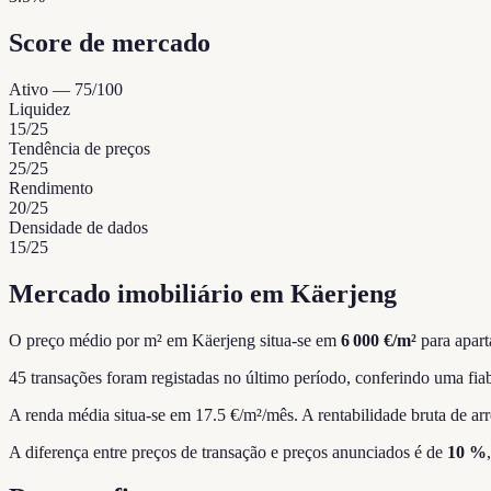
Score de mercado
Ativo
—
75
/100
Liquidez
15
/25
Tendência de preços
25
/25
Rendimento
20
/25
Densidade de dados
15
/25
Mercado imobiliário em Käerjeng
O preço médio por m² em Käerjeng situa-se em
6 000 €/m²
para apart
45 transações foram registadas no último período, conferindo uma fiab
A renda média situa-se em 17.5 €/m²/mês.
A rentabilidade bruta de ar
A diferença entre preços de transação e preços anunciados é de
10 %