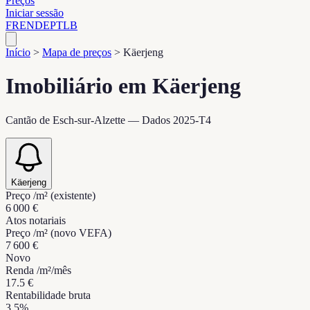
Preços
Iniciar sessão
FR
EN
DE
PT
LB
Início
>
Mapa de preços
>
Käerjeng
Imobiliário em Käerjeng
Cantão de Esch-sur-Alzette — Dados 2025-T4
Käerjeng
Preço /m² (existente)
6 000 €
Atos notariais
Preço /m² (novo VEFA)
7 600 €
Novo
Renda /m²/mês
17.5 €
Rentabilidade bruta
3.5%