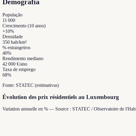
Demografia
População
11 000
Crescimento (10 anos)
+
10
%
Densidade
350
hab/km²
% estrangeiros
40
%
Rendimento mediano
42 000 €
/ano
Taxa de emprego
68
%
Fonte: STATEC (estimativas)
Évolution des prix résidentiels au Luxembourg
Variation annuelle en % — Source : STATEC / Observatoire de l'Habi