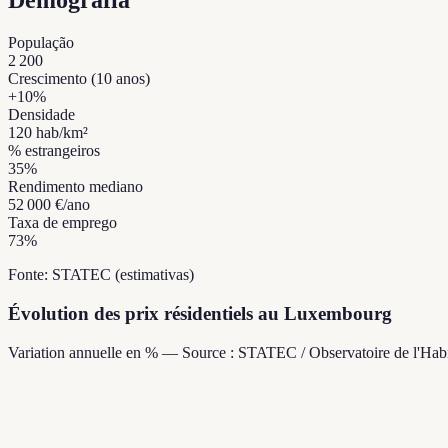
Demografia
População
2 200
Crescimento (10 anos)
+
10
%
Densidade
120
hab/km²
% estrangeiros
35
%
Rendimento mediano
52 000 €
/ano
Taxa de emprego
73
%
Fonte: STATEC (estimativas)
Évolution des prix résidentiels au Luxembourg
Variation annuelle en % — Source : STATEC / Observatoire de l'Habi