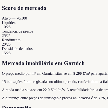
Score de mercado
Ativo
—
70
/100
Liquidez
10
/25
Tendência de preços
25
/25
Rendimento
20
/25
Densidade de dados
15
/25
Mercado imobiliário em Garnich
O preço médio por m² em Garnich situa-se em
8 200 €/m²
para aparta
15 transações foram registadas no último período, conferindo uma fiab
A renda média situa-se em 22.0 €/m²/mês.
A rentabilidade bruta de ar
A diferença entre preços de transação e preços anunciados é de
7 %
,