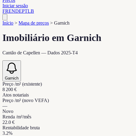
Preços
Iniciar sessão
FR
EN
DE
PT
LB
Início
>
Mapa de preços
>
Garnich
Imobiliário em Garnich
Cantão de Capellen — Dados 2025-T4
Garnich
Preço /m² (existente)
8 200 €
Atos notariais
Preço /m² (novo VEFA)
—
Novo
Renda /m²/mês
22.0 €
Rentabilidade bruta
3.2%