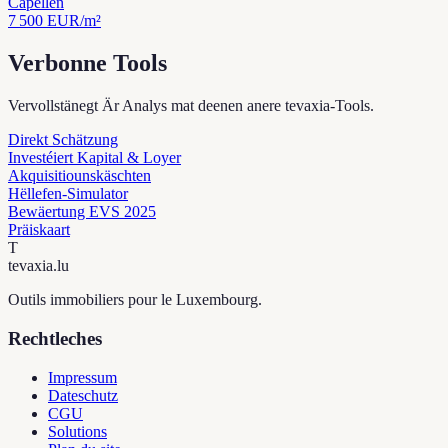
Capellen
7 500
EUR/m²
Verbonne Tools
Vervollstänegt Är Analys mat deenen anere tevaxia-Tools.
Direkt Schätzung
Investéiert Kapital & Loyer
Akquisitiounskäschten
Hëllefen-Simulator
Bewäertung EVS 2025
Präiskaart
T
tevaxia
.lu
Outils immobiliers pour le Luxembourg.
Rechtleches
Impressum
Dateschutz
CGU
Solutions