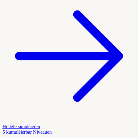
Hëllefe simuléieren
5 kumuléierbar Niveauen