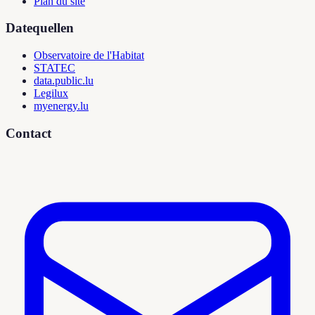
Plan du site
Datequellen
Observatoire de l'Habitat
STATEC
data.public.lu
Legilux
myenergy.lu
Contact