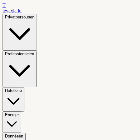
T
tevaxia
.lu
Privatpersounen
Professionnelen
Hotellerie
Energie
Donnéeën