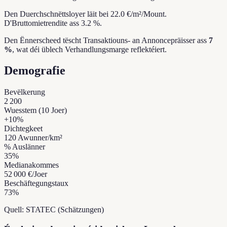
Den Duerchschnëttsloyer läit bei 22.0 €/m²/Mount.
D'Bruttomietrendite ass 3.2 %.
Den Ënnerscheed tëscht Transaktiouns- an Annoncepräisser ass
7
%
, wat déi üblech Verhandlungsmarge reflektéiert.
Demografie
Bevëlkerung
2 200
Wuesstem (10 Joer)
+
10
%
Dichtegkeet
120
Awunner/km²
% Auslänner
35
%
Medianakommes
52 000 €
/Joer
Beschäftegungstaux
73
%
Quell: STATEC (Schätzungen)