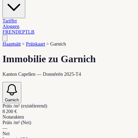
Tariffer
Aloggen
FR
EN
DE
PT
LB
Haaptsäit
>
Präiskaart
>
Garnich
Immobilie zu Garnich
Kanton Capellen — Donnéeën 2025-T4
Garnich
Präis /m² (existéierend)
8 200 €
Notarakten
Präis /m² (Nei)
—
Nei