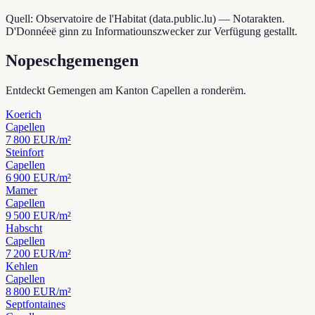
Quell: Observatoire de l'Habitat (data.public.lu) — Notarakten.
D'Donnéeë ginn zu Informatiounszwecker zur Verfügung gestallt.
Nopeschgemengen
Entdeckt Gemengen am Kanton Capellen a ronderëm.
Koerich
Capellen
7 800
EUR/m²
Steinfort
Capellen
6 900
EUR/m²
Mamer
Capellen
9 500
EUR/m²
Habscht
Capellen
7 200
EUR/m²
Kehlen
Capellen
8 800
EUR/m²
Septfontaines