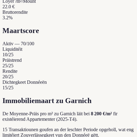
Loyer /m²/Mount
22.0 €
Bruttorendite
3.2%
Maartscore
Aktiv
—
70
/100
Liquiditéit
10
/25
Präistrend
25
/25
Rendite
20
/25
Dichtegkeet Donnéeën
15
/25
Immobiliemaart zu Garnich
De Moyenne-Präis pro m² zu Garnich läit bei
8 200 €/m²
fir
existéierend Appartementer (2025-T4).
15 Transaktiounen goufen an der leschter Periode opgeholl, wat eng
limitéiert Zouverlässegkeet vun den Donnéeë gëtt.